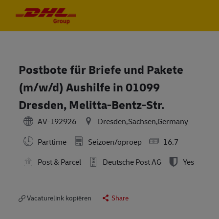
Skip to main content
Skip to main content
-
-
Postbote für Briefe und Pakete
(m/w/d) Aushilfe in 01099
Dresden, Melitta-Bentz-Str.
AV-192926
Dresden,Sachsen,Germany
Parttime
Seizoen/oproep
16.7
Post & Parcel
Deutsche Post AG
Yes
Vacaturelink kopiëren
Share