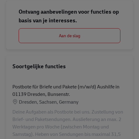
Ontvang aanbevelingen voor functies op
basis van je interesses.
Aan de slag
Soortgelijke functies
Postbote für Briefe und Pakete (m/w/d) Aushilfe in
01139 Dresden, Bunsenstr.
Locatie
Dresden, Sachsen, Germany
Deine Aufgaben als Postbote bei uns. Zustellung von
Brief- und Paketsendungen. Auslieferung an max. 2
Werktagen pro Woche (zwischen Montag und
Samstag). Heben von Sendungen bis maximal 31,5