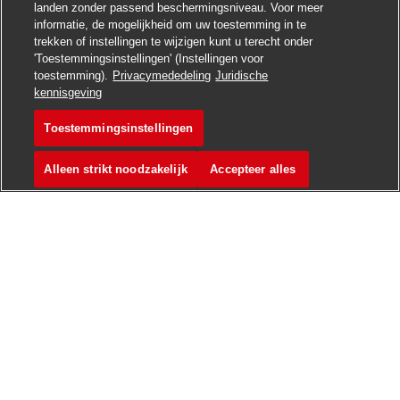
landen zonder passend beschermingsniveau. Voor meer
informatie, de mogelijkheid om uw toestemming in te
trekken of instellingen te wijzigen kunt u terecht onder
'Toestemmingsinstellingen' (Instellingen voor
toestemming).
Privacymededeling
Juridische
Solliciteren
kennisgeving
Toestemmingsinstellingen
Paketzusteller (m/w/d)
Vacature opslaan
Alleen strikt noodzakelijk
Accepteer alles