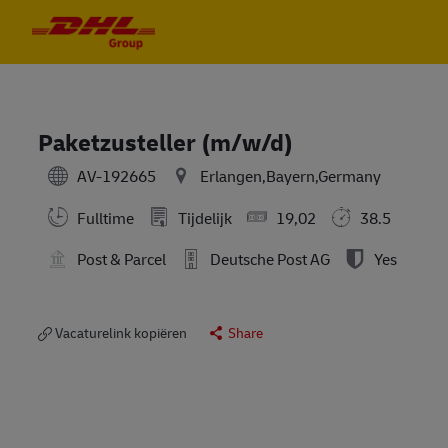
Skip to main content
Skip to main content
-
-
Paketzusteller (m/w/d)
AV-192665
Erlangen,Bayern,Germany
Fulltime
Tijdelijk
19,02
38.5
Post & Parcel
Deutsche Post AG
Yes
Vacaturelink kopiëren
Share