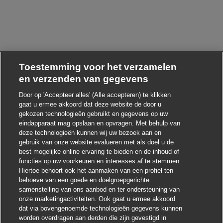
Toestemming voor het verzamelen
en verzenden van gegevens
Door op 'Accepteer alles' (Alle accepteren) te klikken
gaat u ermee akkoord dat deze website de door u
gekozen technologieën gebruikt en gegevens op uw
Chatbot-melding sluit
Hoi ! Heb je interesse in deze baan?
eindapparaat mag opslaan en opvragen. Met behulp van
deze technologieën kunnen wij uw bezoek aan en
gebruik van onze website evalueren met als doel u de
Ik ben geïnteresseerd
best mogelijke online ervaring te bieden en de inhoud of
functies op uw voorkeuren en interesses af te stemmen.
Soortgelijke banen zoeken
Hiertoe behoort ook het aanmaken van een profiel ten
behoeve van een goede en doelgroepgerichte
samenstelling van ons aanbod en ter ondersteuning van
onze marketingactiviteiten. Ook gaat u ermee akkoord
dat via bovengenoemde technologieën gegevens kunnen
worden overdragen aan derden die zijn gevestigd in