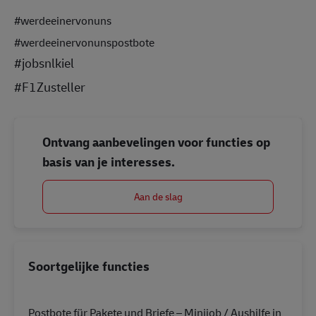
#werdeeinervonuns
#werdeeinervonunspostbote
#jobsnlkiel
#F1Zusteller
Ontvang aanbevelingen voor functies op
basis van je interesses.
Aan de slag
Soortgelijke functies
Postbote für Pakete und Briefe – Minijob / Aushilfe in