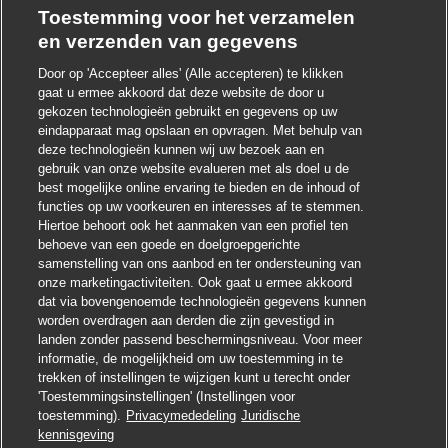
Toestemming voor het verzamelen
en verzenden van gegevens
Door op 'Accepteer alles' (Alle accepteren) te klikken
gaat u ermee akkoord dat deze website de door u
Chatbot-melding sluite
Hoi ! Heb je interesse in deze baan?
gekozen technologieën gebruikt en gegevens op uw
eindapparaat mag opslaan en opvragen. Met behulp van
deze technologieën kunnen wij uw bezoek aan en
Ik ben geïnteresseerd
gebruik van onze website evalueren met als doel u de
best mogelijke online ervaring te bieden en de inhoud of
Soortgelijke banen zoeken
functies op uw voorkeuren en interesses af te stemmen.
Hiertoe behoort ook het aanmaken van een profiel ten
behoeve van een goede en doelgroepgerichte
samenstelling van ons aanbod en ter ondersteuning van
onze marketingactiviteiten. Ook gaat u ermee akkoord
dat via bovengenoemde technologieën gegevens kunnen
worden overdragen aan derden die zijn gevestigd in
landen zonder passend beschermingsniveau. Voor meer
informatie, de mogelijkheid om uw toestemming in te
trekken of instellingen te wijzigen kunt u terecht onder
'Toestemmingsinstellingen' (Instellingen voor
toestemming).
Privacymededeling
Juridische
Solliciteren
kennisgeving