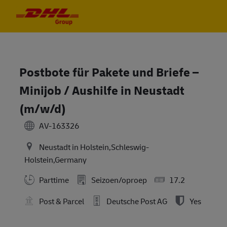
Skip to main content
Skip to main content
-
-
Postbote für Pakete und Briefe –
Minijob / Aushilfe in Neustadt
(m/w/d)
AV-163326
Neustadt in Holstein,Schleswig-
Holstein,Germany
Parttime
Seizoen/oproep
17.2
Post & Parcel
Deutsche Post AG
Yes