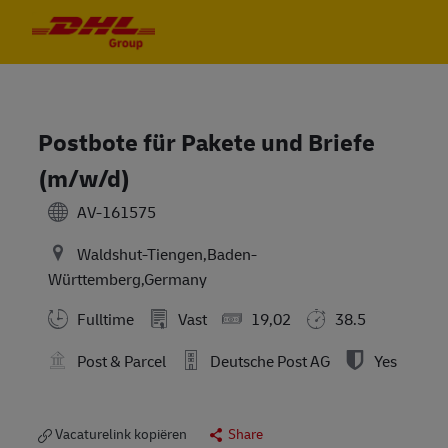
Skip to main content
Skip to main content
-
-
Postbote für Pakete und Briefe
(m/w/d)
AV-161575
Waldshut-Tiengen,Baden-
Württemberg,Germany
Fulltime
Vast
19,02
38.5
Post & Parcel
Deutsche Post AG
Yes
Vacaturelink kopiëren
Share