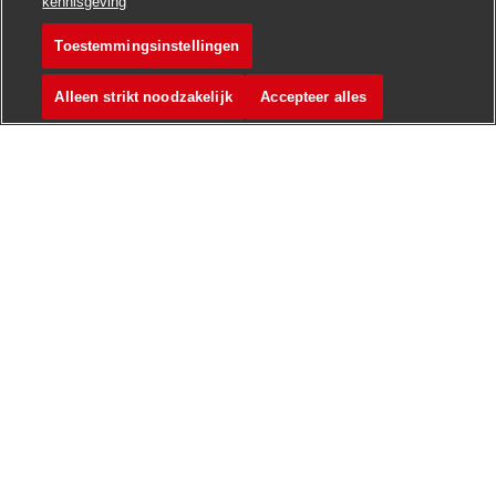
kennisgeving
Toestemmingsinstellingen
Postbote für Pakete un
Vacature opslaan
Alleen strikt noodzakelijk
Accepteer alles