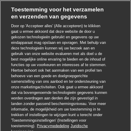
Toestemming voor het verzamelen
en verzenden van gegevens
Door op 'Accepteer alles' (Alle accepteren) te klikken
gaat u ermee akkoord dat deze website de door u
gekozen technologieën gebruikt en gegevens op uw
Chatbot-melding sluit
Hoi ! Heb je interesse in deze baan?
eindapparaat mag opslaan en opvragen. Met behulp van
deze technologieën kunnen wij uw bezoek aan en
gebruik van onze website evalueren met als doel u de
Ik ben geïnteresseerd
best mogelijke online ervaring te bieden en de inhoud of
functies op uw voorkeuren en interesses af te stemmen.
Soortgelijke banen zoeken
Hiertoe behoort ook het aanmaken van een profiel ten
behoeve van een goede en doelgroepgerichte
samenstelling van ons aanbod en ter ondersteuning van
onze marketingactiviteiten. Ook gaat u ermee akkoord
dat via bovengenoemde technologieën gegevens kunnen
worden overdragen aan derden die zijn gevestigd in
landen zonder passend beschermingsniveau. Voor meer
informatie, de mogelijkheid om uw toestemming in te
trekken of instellingen te wijzigen kunt u terecht onder
'Toestemmingsinstellingen' (Instellingen voor
toestemming).
Privacymededeling
Juridische
Solliciteren