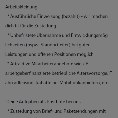
Arbeitskleidun
g
  * Ausführliche Einweisung (bezahlt) - wir machen 
dich fit für die Zustellung
  * Unbefristete Übernahme und E
ntwicklungsmög
lichkeiten (bspw. S
tandortleiter)
 bei guten 
Leistungen und offenen Positionen möglich
  * Attraktive 
Mitarbeiterang
ebote wie z.B. 
arbeitgeberfin
anzierte betriebliche A
ltersvorsorge,
 F
ahrradleasing,
 Rabatte bei 
Mobilfunkanbie
tern, etc.
 Deine Aufgaben als Postbote bei uns 
  * Zustellung von Brief- und Paketsendungen mit 