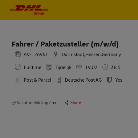
Skip to main content
Skip to main content
-
-
Fahrer / Paketzusteller (m/w/d)
AV-126961
Darmstadt,Hessen,Germany
Fulltime
Tijdelijk
19,02
38.5
Post & Parcel
Deutsche Post AG
Yes
Vacaturelink kopiëren
Share