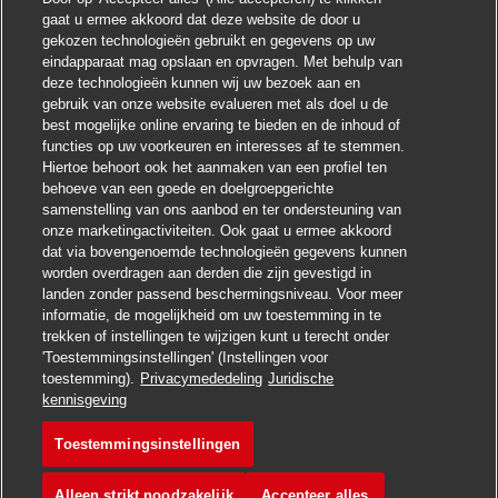
Chatbot-melding sluiten
i ! Heb je interesse in deze baan?
gaat u ermee akkoord dat deze website de door u
gekozen technologieën gebruikt en gegevens op uw
eindapparaat mag opslaan en opvragen. Met behulp van
Ik ben geïnteresseerd
deze technologieën kunnen wij uw bezoek aan en
gebruik van onze website evalueren met als doel u de
Soortgelijke banen zoeken
best mogelijke online ervaring te bieden en de inhoud of
functies op uw voorkeuren en interesses af te stemmen.
Hiertoe behoort ook het aanmaken van een profiel ten
behoeve van een goede en doelgroepgerichte
samenstelling van ons aanbod en ter ondersteuning van
onze marketingactiviteiten. Ook gaat u ermee akkoord
dat via bovengenoemde technologieën gegevens kunnen
worden overdragen aan derden die zijn gevestigd in
landen zonder passend beschermingsniveau. Voor meer
informatie, de mogelijkheid om uw toestemming in te
trekken of instellingen te wijzigen kunt u terecht onder
'Toestemmingsinstellingen' (Instellingen voor
toestemming).
Privacymededeling
Juridische
Solliciteren
kennisgeving
Toestemmingsinstellingen
Fahrer / Paketzustelle
Vacature opslaan
Alleen strikt noodzakelijk
Accepteer alles