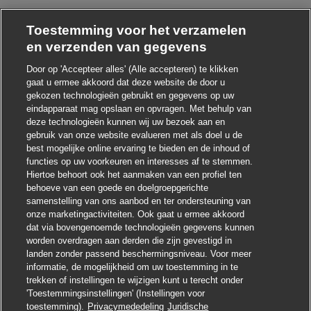
Toestemming voor het verzamelen
en verzenden van gegevens
Door op 'Accepteer alles' (Alle accepteren) te klikken
gaat u ermee akkoord dat deze website de door u
Chatbot-melding sluite
oi ! Heb je interesse in deze baan?
gekozen technologieën gebruikt en gegevens op uw
eindapparaat mag opslaan en opvragen. Met behulp van
deze technologieën kunnen wij uw bezoek aan en
Ik ben geïnteresseerd
gebruik van onze website evalueren met als doel u de
best mogelijke online ervaring te bieden en de inhoud of
Soortgelijke banen zoeken
functies op uw voorkeuren en interesses af te stemmen.
Hiertoe behoort ook het aanmaken van een profiel ten
behoeve van een goede en doelgroepgerichte
samenstelling van ons aanbod en ter ondersteuning van
onze marketingactiviteiten. Ook gaat u ermee akkoord
dat via bovengenoemde technologieën gegevens kunnen
worden overdragen aan derden die zijn gevestigd in
landen zonder passend beschermingsniveau. Voor meer
informatie, de mogelijkheid om uw toestemming in te
trekken of instellingen te wijzigen kunt u terecht onder
'Toestemmingsinstellingen' (Instellingen voor
toestemming).
Privacymededeling
Juridische
Solliciteren