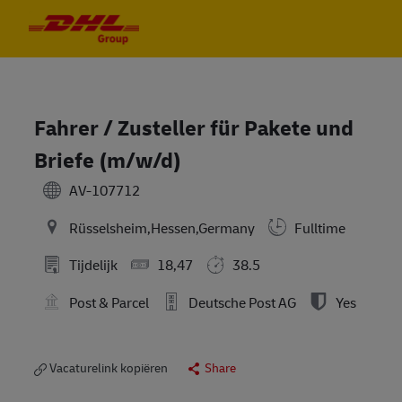
Skip to main content
Skip to main content
-
-
Fahrer / Zusteller für Pakete und
Briefe (m/w/d)
AV-107712
Rüsselsheim,Hessen,Germany
Fulltime
Tijdelijk
18,47
38.5
Post & Parcel
Deutsche Post AG
Yes
Vacaturelink kopiëren
Share