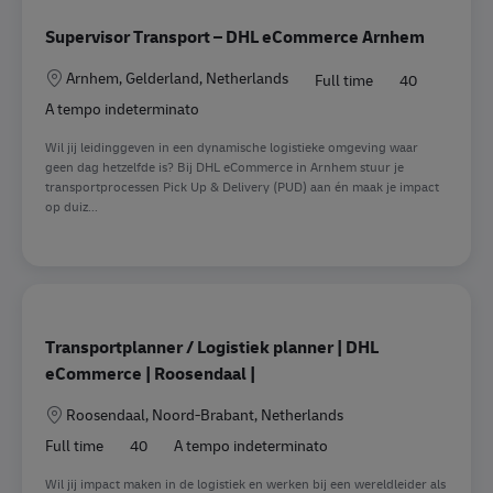
Supervisor Transport – DHL eCommerce Arnhem
Sede
Arnhem, Gelderland, Netherlands
Full time
40
A tempo indeterminato
Wil jij leidinggeven in een dynamische logistieke omgeving waar
geen dag hetzelfde is? Bij DHL eCommerce in Arnhem stuur je
transportprocessen Pick Up & Delivery (PUD) aan én maak je impact
op duiz...
Transportplanner / Logistiek planner | DHL
eCommerce | Roosendaal |
Sede
Roosendaal, Noord-Brabant, Netherlands
Full time
40
A tempo indeterminato
Wil jij impact maken in de logistiek en werken bij een wereldleider als