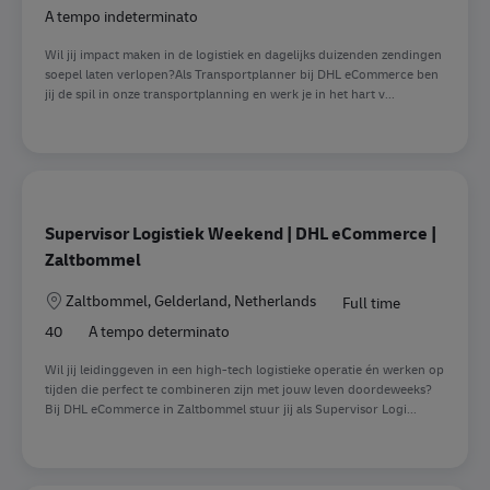
A tempo indeterminato
Wil jij impact maken in de logistiek en dagelijks duizenden zendingen
soepel laten verlopen?Als Transportplanner bij DHL eCommerce ben
jij de spil in onze transportplanning en werk je in het hart v...
Supervisor Logistiek Weekend | DHL eCommerce |
Zaltbommel
Sede
Zaltbommel, Gelderland, Netherlands
Full time
40
A tempo determinato
Wil jij leidinggeven in een high-tech logistieke operatie én werken op
tijden die perfect te combineren zijn met jouw leven doordeweeks?
Bij DHL eCommerce in Zaltbommel stuur jij als Supervisor Logi...