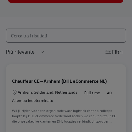
Avvia la ricerca dell’elenco riportato qui di seguito
the results are updated
Filtri
Chauffeur CE – Arnhem (DHL eCommerce NL)
Sede
Arnhem, Gelderland, Netherlands
Full time
40
A tempo indeterminato
Wil jij rijden voor een organisatie waar logistiek écht op rolletjes
loopt? Bij DHL eCommerce Nederland zoeken we een Chauffeur CE
die onze zakelijke klanten en DHL locaties verbindt. Jij zorgt er ...