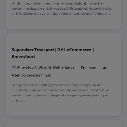
Wil jij impact maken in een internationaal logistiek netwerk én
werken met data die er écht toe doet? Als Logistiek Netwerk Analist
bij DHL eCommerce zorg jij dat miljoenen pakketten efficiënt van ...
Supervisor Transport | DHL eCommerce |
Amersfoort
Sede
Amersfoort, Utrecht, Netherlands
Full time
40
A tempo indeterminato
Ben jij een ervaren leidinggevende die energie krijgt van het
ontwikkelen van mensen én het verbeteren van resultaten? Wil je
werken in een dynamische logistieke omgeving waar jouw impact
direct zi...