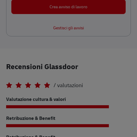
Crea avviso di lavoro
Gestisci gli avvisi
Recensioni Glassdoor
/
valutazioni
Overall rating out of 5 for ratings
Valutazione cultura & valori
out of 5 ra
Retribuzione & Benefit
out of 5 ra
Retribuzione & Benefit