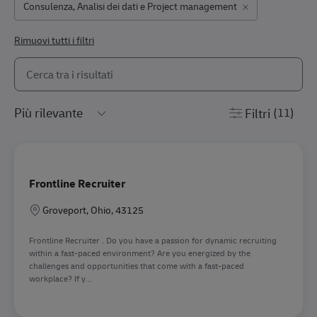
Consulenza, Analisi dei dati e Project management
Rimuovi tutti i filtri
Avvia la ricerca dell’elenco riportato qui di seguito
the results are updated
Filtri
(11)
Frontline Recruiter
Sede
Groveport, Ohio, 43125
Frontline Recruiter . Do you have a passion for dynamic recruiting
within a fast-paced environment? Are you energized by the
challenges and opportunities that come with a fast-paced
workplace? If y...