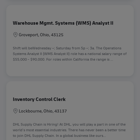
Warehouse Mgmt. Systems (WMS) Analyst II
Sede
Groveport, Ohio, 43125
Shift will beWednesday –; Saturday from 5p –; 3a. The Operations
Systems Analyst II (WMS Analyst II) role has a national salary range of
$55,000 - $90,000. For roles within California the range is ...
Inventory Control Clerk
Sede
Lockbourne, Ohio, 43137
DHL Supply Chain is Hiring! At DHL, you will play a part in one of the
world’s most essential industries. There has never been a better time
to join DHL Supply Chain. In a global business like ours...