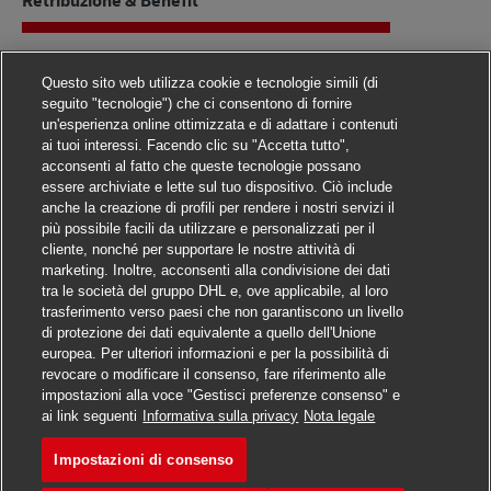
out of 5 ra
Questo sito web utilizza cookie e tecnologie simili (di
seguito "tecnologie") che ci consentono di fornire
Visualizza tutte le recensioni
un'esperienza online ottimizzata e di adattare i contenuti
ai tuoi interessi. Facendo clic su "Accetta tutto",
acconsenti al fatto che queste tecnologie possano
essere archiviate e lette sul tuo dispositivo. Ciò include
anche la creazione di profili per rendere i nostri servizi il
più possibile facili da utilizzare e personalizzati per il
cliente, nonché per supportare le nostre attività di
marketing. Inoltre, acconsenti alla condivisione dei dati
tra le società del gruppo DHL e, ove applicabile, al loro
trasferimento verso paesi che non garantiscono un livello
di protezione dei dati equivalente a quello dell'Unione
europea. Per ulteriori informazioni e per la possibilità di
revocare o modificare il consenso, fare riferimento alle
impostazioni alla voce "Gestisci preferenze consenso" e
ai link seguenti
Informativa sulla privacy
Nota legale
Impostazioni di consenso