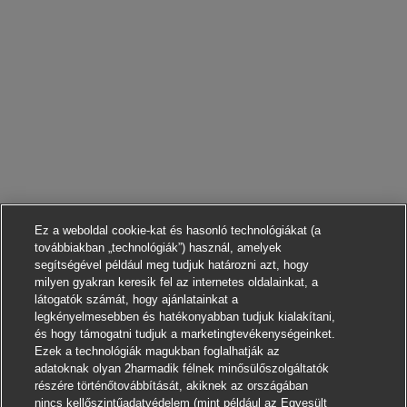
Ez a weboldal cookie-kat és hasonló technológiákat (a
továbbiakban „technológiák”) használ, amelyek
segítségével például meg tudjuk határozni azt, hogy
milyen gyakran keresik fel az internetes oldalainkat, a
látogatók számát, hogy ajánlatainkat a
legkényelmesebben és hatékonyabban tudjuk kialakítani,
és hogy támogatni tudjuk a marketingtevékenységeinket.
Ezek a technológiák magukban foglalhatják az
adatoknak olyan 2harmadik félnek minősülőszolgáltatók
részére történőtovábbítását, akiknek az országában
nincs kellőszintűadatvédelem (mint például az Egyesült