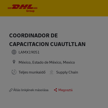
Skip to main content
Skip to main content
-
-
COORDINADOR DE
CAPACITACION CUAUTLTLAN
LAMX19051
México, Estado de México, Mexico
Teljes munkaidő
Supply Chain
Állás linkjének másolása
Megosztá