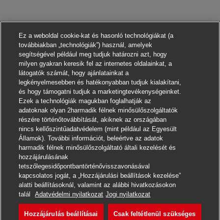
Ez a weboldal cookie-kat és hasonló technológiákat (a
továbbiakban „technológiák”) használ, amelyek
segítségével például meg tudjuk határozni azt, hogy
milyen gyakran keresik fel az internetes oldalainkat, a
látogatók számát, hogy ajánlatainkat a
legkényelmesebben és hatékonyabban tudjuk kialakítani,
és hogy támogatni tudjuk a marketingtevékenységeinket.
Ezek a technológiák magukban foglalhatják az
adatoknak olyan 2harmadik félnek minősülőszolgáltatók
részére történőtovábbítását, akiknek az országában
nincs kellőszintűadatvédelem (mint például az Egyesült
Államok). További információt, beleértve az adatok
harmadik félnek minősülőszolgáltató általi kezelését és
hozzájárulásának
tetszőlegesidőpontbantörténővisszavonásával
kapcsolatos jogát, a „Hozzájárulási beállítások kezelése”
alatti beállításoknál, valamint az alábbi hivatkozásokon
Jelentkezni
talál
Adatvédelmi nyilatkozat
Jogi nyilatkozat
Hozzájárulás beállításai
Csak feltétlenül szükséges