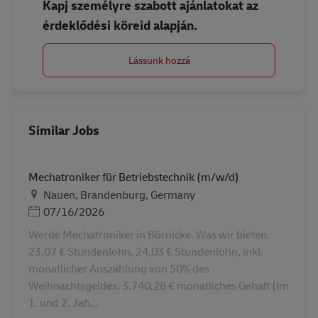
Kapj személyre szabott ajánlatokat az
érdeklődési köreid alapján.
Lássunk hozzá
Similar Jobs
Mechatroniker für Betriebstechnik (m/w/d)
Helyszín
Nauen, Brandenburg, Germany
Posted Date
07/16/2026
Werde Mechatroniker in Börnicke. Was wir bieten.
23,07 € Stundenlohn, 24,03 € Stundenlohn, inkl.
monatlicher Auszahlung von 50% des
Weihnachtsgeldes. 3.740,28 € monatliches Gehalt (im
1. und 2. Jah...