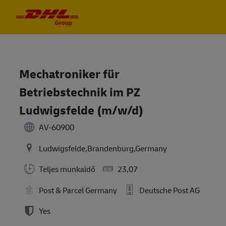
Skip to main content
Skip to main content
-
-
Mechatroniker für
Betriebstechnik im PZ
Ludwigsfelde (m/w/d)
AV-60900
Ludwigsfelde,Brandenburg,Germany
Teljes munkaidő
23,07
Post & Parcel Germany
Deutsche Post AG
Yes