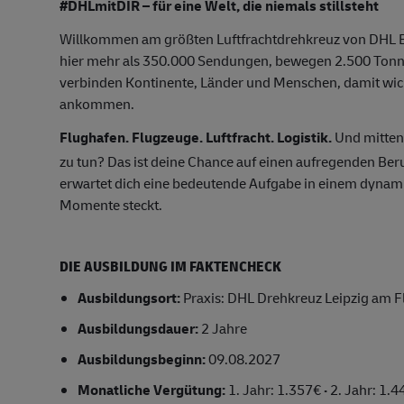
#DHLmitDIR – für eine Welt, die niemals stillsteht
Willkommen am größten Luftfrachtdrehkreuz von DHL Ex
hier mehr als 350.000 Sendungen, bewegen 2.500 Tonne
verbinden Kontinente, Länder und Menschen, damit wic
ankommen.
Flughafen. Flugzeuge. Luftfracht. Logistik.
Und mittend
zu tun? Das ist deine Chance auf einen aufregenden Berufs
erwartet dich eine bedeutende Aufgabe in einem dynam
Momente steckt.
DIE AUSBILDUNG IM FAKTENCHECK
Ausbildungsort:
Praxis: DHL Drehkreuz Leipzig am F
Ausbildungsdauer:
2 Jahre
Ausbildungsbeginn:
09.08.2027
Monatliche Vergütung:
1. Jahr: 1.357€
·
2. Jahr: 1.4