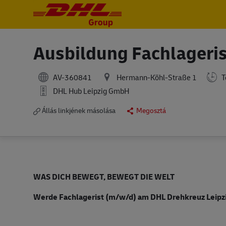
-
-
Ausbildung Fachlageri
AV-360841
Hermann-Köhl-Straße 1
T
DHL Hub Leipzig GmbH
Állás linkjének másolása
Megosztá
WAS DICH BEWEGT, BEWEGT DIE WELT
Werde Fachlagerist (m/w/d) am DHL Drehkreuz Leipz