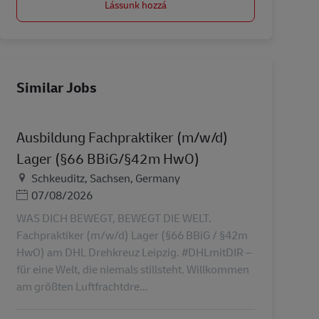
Lássunk hozzá
Similar Jobs
Ausbildung Fachpraktiker (m/w/d)
Lager (§66 BBiG/§42m HwO)
Helyszín
Schkeuditz, Sachsen, Germany
Posted Date
07/08/2026
WAS DICH BEWEGT, BEWEGT DIE WELT.
Fachpraktiker (m/w/d) Lager (§66 BBiG / §42m
HwO) am DHL Drehkreuz Leipzig. #DHLmitDIR –
für eine Welt, die niemals stillsteht. Willkommen
am größten Luftfrachtdre...