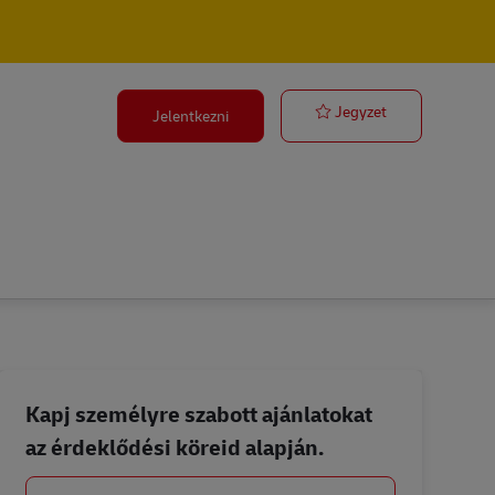
Ausbildung Fa
Jegyzet
Jelentkezni
Kapj személyre szabott ajánlatokat
az érdeklődési köreid alapján.