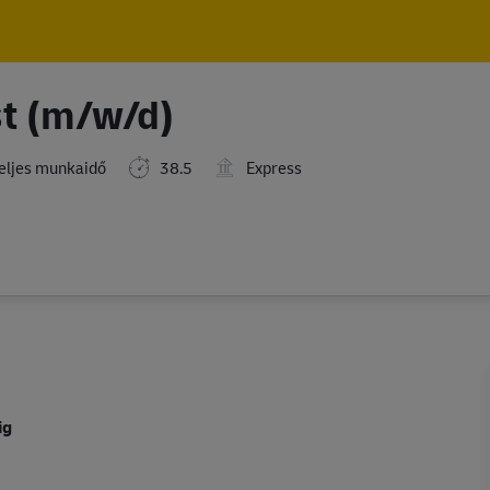
Skip to main content
Skip to main content
st (m/w/d)
eljes munkaidő
38.5
Express
ig