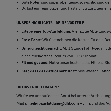
Gute Noten sind super, aber genauso wichtig sind de
Du bist ein Teamplayer und hast richtig Lust, gemei
UNSERE HIGHLIGHTS – DEINE VORTEILE
Erlebe eine Top-Ausbildung:
Vielfältige Abteilungs
Freie Fahrt:
Wir übernehmen die Kosten für dein Deu
Umzug leicht gemacht:
Ab 1 Stunde Fahrtweg mit de
einen Mietkostenzuschuss von 144€/ Monat
Fit und gesund:
Nutze unser kostenloses Fitness-Stu
Klar, dass das dazugehört:
Kostenlos Wasser, Kaffee 
DU HAST NOCH FRAGEN?
Wir freuen uns auf deinen Anruf bei unserer Ausbildung
Mail an
lejhubausbildung@dhl.com
– Elina und das Au