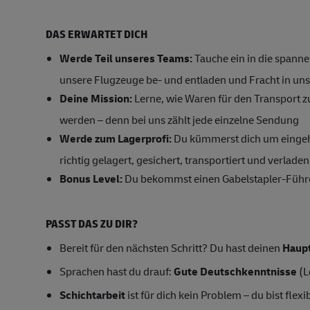
DAS ERWARTET DICH
Werde Teil unseres Teams:
Tauche ein in die spanne
unsere Flugzeuge be- und entladen und Fracht in un
Deine Mission:
Lerne, wie Waren für den Transport z
werden – denn bei uns zählt jede einzelne Sendung
Werde zum Lagerprofi:
Du kümmerst dich um eingeh
richtig gelagert, gesichert, transportiert und verlade
Bonus Level:
Du bekommst einen Gabelstapler-Führer
PASST DAS ZU DIR?
Bereit für den nächsten Schritt? Du hast deinen
Haupt
Sprachen hast du drauf:
Gute Deutschkenntnisse
(L
Schichtarbeit
ist für dich kein Problem – du bist fle