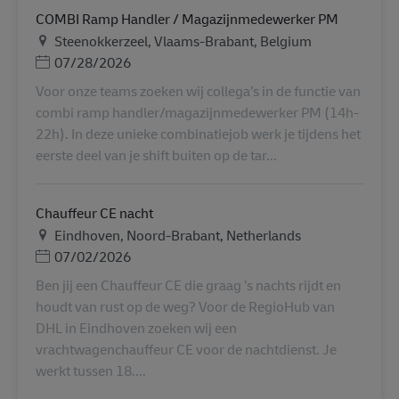
COMBI Ramp Handler / Magazijnmedewerker PM
Helyszín
Steenokkerzeel, Vlaams-Brabant, Belgium
Posted Date
07/28/2026
Voor onze teams zoeken wij collega’s in de functie van
combi ramp handler/magazijnmedewerker PM (14h-
22h). In deze unieke combinatiejob werk je tijdens het
eerste deel van je shift buiten op de tar...
Chauffeur CE nacht
Helyszín
Eindhoven, Noord-Brabant, Netherlands
Posted Date
07/02/2026
Ben jij een Chauffeur CE die graag ’s nachts rijdt en
houdt van rust op de weg? Voor de RegioHub van
DHL in Eindhoven zoeken wij een
vrachtwagenchauffeur CE voor de nachtdienst. Je
werkt tussen 18....