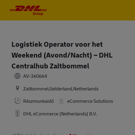
Skip to main content
Skip to main content
-
-
Logistiek Operator voor het
Weekend (Avond/Nacht) – DHL
Centralhub Zaltbommel
AV-360664
Zaltbommel,Gelderland,Netherlands
Részmunkaidő
eCommerce Solutions
DHL eCommerce (Netherlands) B.V.