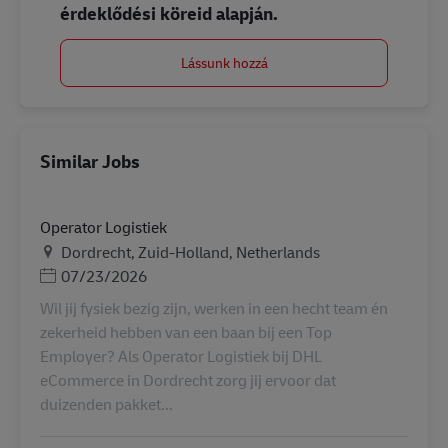
érdeklődési köreid alapján.
Lássunk hozzá
Similar Jobs
Operator Logistiek
Helyszín
Dordrecht, Zuid-Holland, Netherlands
Posted Date
07/23/2026
Wil jij fysiek bezig zijn, werken in een hecht team én
zekerheid hebben van een baan bij een Top
Employer? Als Operator Logistiek bij DHL
eCommerce in Dordrecht zorg jij ervoor dat
duizenden pakket...