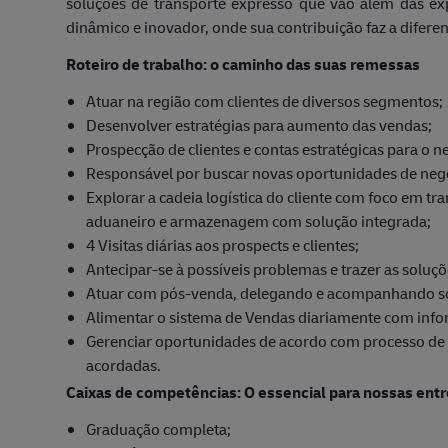
soluções de transporte expresso que vão além das ex
dinâmico e inovador, onde sua contribuição faz a diferen
Roteiro de trabalho: o caminho das suas remessas
Atuar na região com clientes de diversos segmentos;
Desenvolver estratégias para aumento das vendas;
Prospecção de clientes e contas estratégicas para o n
Responsável por buscar novas oportunidades de negóci
Explorar a cadeia logística do cliente com foco em t
aduaneiro e armazenagem com solução integrada;
4 Visitas diárias aos prospects e clientes;
Antecipar-se à possíveis problemas e trazer as solu
Atuar com pós-venda, delegando e acompanhando soli
Alimentar o sistema de Vendas diariamente com infor
Gerenciar oportunidades de acordo com processo de 
acordadas.
Caixas de competências: O essencial para nossas ent
Graduação completa;