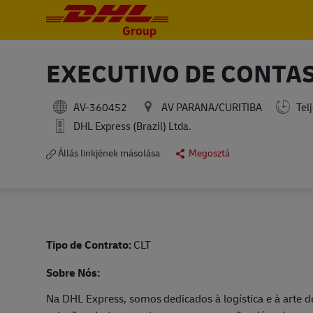
-
-
EXECUTIVO DE CONTA
AV-360452
AV PARANA/CURITIBA
Tel
DHL Express (Brazil) Ltda.
Állás linkjének másolása
Megosztá
Tipo de Contrato:
CLT
Sobre Nós:
Na DHL Express, somos dedicados à logística e à arte