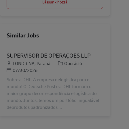
Lássunk hozzá
Similar Jobs
SUPERVISOR DE OPERAÇÕES LLP
Helyszín
Kategória
LONDRINA, Paraná
Operáció
Posted Date
07/30/2026
Sobre a DHL. A empresa delogística para o
mundo! O Deutsche Post e a DHL formam o
maior grupo decorrespondência e logística do
mundo. Juntos, temos um portfólio inigualável
deprodutos padronizados ...