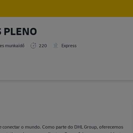
Skip to main content
Skip to main content
S PLENO
jes munkaidő
220
Express
 de conectar o mundo. Como parte do DHL Group, oferecemos