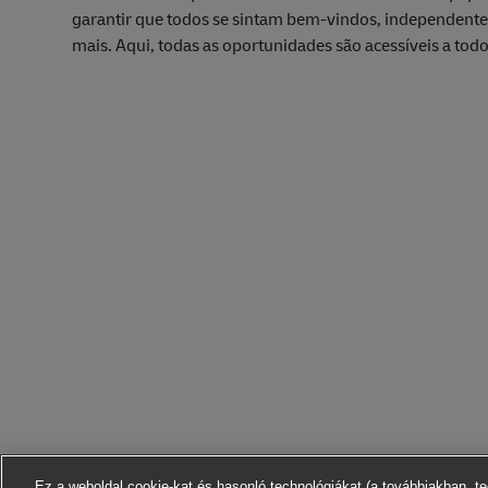
garantir que todos se sintam bem-vindos, independentem
mais. Aqui, todas as oportunidades são acessíveis a todo
Ez a weboldal cookie-kat és hasonló technológiákat (a továbbiakban „t