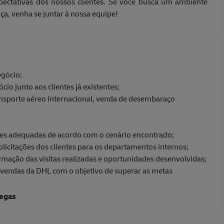
pectativas dos nossos clientes. Se você busca um ambiente
ça, venha se juntar à nossa equipe!
egócio;
o junto aos clientes já existentes;
ransporte aéreo internacional, venda de desembaraço
ções adequadas de acordo com o cenário encontrado;
citações dos clientes para os departamentos internos;
mação das visitas realizadas e oportunidades desenvolvidas;
vendas da DHL com o objetivo de superar as metas
regas