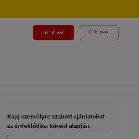
EXECUTIVO D
Jegyzet
Jelentkezni
Kapj személyre szabott ajánlatokat
az érdeklődési köreid alapján.