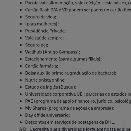
Pacote vale alimentação, vale refeição, cesta básica, c
Cartão flash (VA e VR podem ser pagos no cartão flex
Seguro de vida;
(para mulheres);
Previdência Privada;
Vale saúde sempre;
Seguro pet;
Wellhub (Antigo Gympass);
Estacionamento (para algumas filiais);
Cartão farmácia;
Bolsa auxílio primeira graduação de bacharel;
Nutricionista online;
Estudo de inglês (Busuu);
Universidade corporativa UEI: parcerias de estudos pa
PAE (programa de apoio financeiro, jurídico, psicoló
My Shares (programa de ações da empresa);
Day off de aniversário;
Descontos em serviços de postagens da DHL.
A DHL acredita que a diversidade fortalece nossa equi