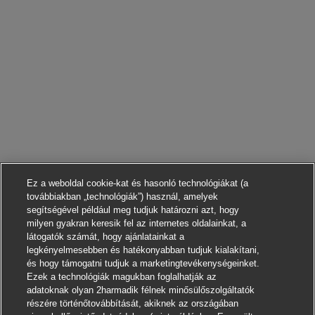
Ez a weboldal cookie-kat és hasonló technológiákat (a
továbbiakban „technológiák”) használ, amelyek
segítségével például meg tudjuk határozni azt, hogy
milyen gyakran keresik fel az internetes oldalainkat, a
látogatók számát, hogy ajánlatainkat a
legkényelmesebben és hatékonyabban tudjuk kialakítani,
és hogy támogatni tudjuk a marketingtevékenységeinket.
Ezek a technológiák magukban foglalhatják az
adatoknak olyan 2harmadik félnek minősülőszolgáltatók
részére történőtovábbítását, akiknek az országában