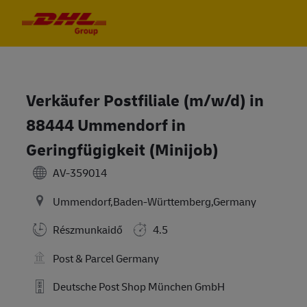
Skip to main content
Skip to main content
-
-
Verkäufer Postfiliale (m/w/d) in
88444 Ummendorf in
Geringfügigkeit (Minijob)
AV-359014
Ummendorf,Baden-Württemberg,Germany
Részmunkaidő
4.5
Post & Parcel Germany
Deutsche Post Shop München GmbH