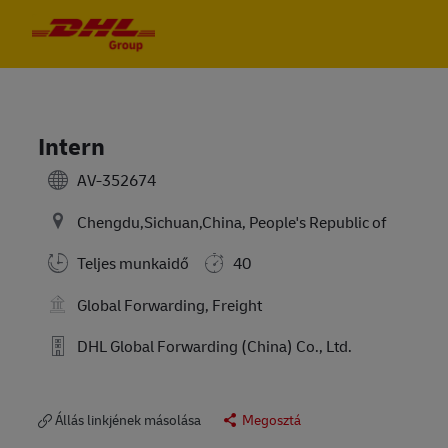
Skip to main content
Skip to main content
-
-
Intern
AV-352674
Chengdu,Sichuan,China, People's Republic of
Teljes munkaidő
40
Global Forwarding, Freight
DHL Global Forwarding (China) Co., Ltd.
Állás linkjének másolása
Megosztá