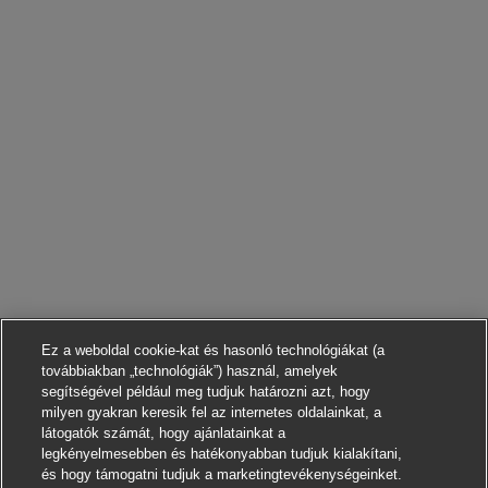
Ez a weboldal cookie-kat és hasonló technológiákat (a
továbbiakban „technológiák”) használ, amelyek
segítségével például meg tudjuk határozni azt, hogy
milyen gyakran keresik fel az internetes oldalainkat, a
látogatók számát, hogy ajánlatainkat a
legkényelmesebben és hatékonyabban tudjuk kialakítani,
és hogy támogatni tudjuk a marketingtevékenységeinket.