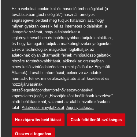
Ez a weboldal cookie-kat és hasonló technológiákat (a
továbbiakban „technológiák”) használ, amelyek
segítségével például meg tudjuk határozni azt, hogy
milyen gyakran keresik fel az internetes oldalainkat, a
látogatók számát, hogy ajánlatainkat a
legkényelmesebben és hatékonyabban tudjuk kialakítani,
és hogy támogatni tudjuk a marketingtevékenységeinket.
Ezek a technológiák magukban foglalhatják az
adatoknak olyan 2harmadik félnek minősülőszolgáltatók
részére történőtovábbítását, akiknek az országában
nincs kellőszintűadatvédelem (mint például az Egyesült
Államok). További információt, beleértve az adatok
harmadik félnek minősülőszolgáltató általi kezelését és
hozzájárulásának
tetszőlegesidőpontbantörténővisszavonásával
kapcsolatos jogát, a „Hozzájárulási beállítások kezelése”
alatti beállításoknál, valamint az alábbi hivatkozásokon
Jelentkezni
talál
Adatvédelmi nyilatkozat
Jogi nyilatkozat
Hozzájárulás beállításai
Csak feltétlenül szükséges
客户经理/B2B销售代表-
Jegyzet
Összes elfogadása