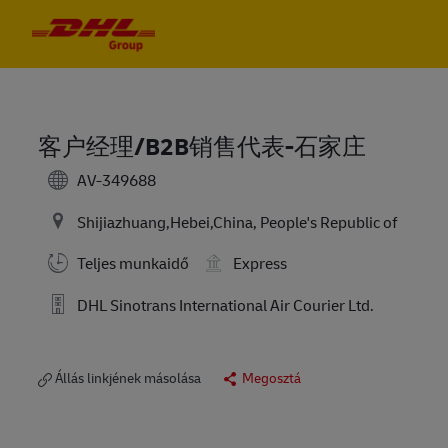
Skip to main content
Skip to main content
-
-
客户经理/B2B销售代表-石家庄
AV-349688
Shijiazhuang,Hebei,China, People's Republic of
Teljes munkaidő
Express
DHL Sinotrans International Air Courier Ltd.
Állás linkjének másolása
Megosztá