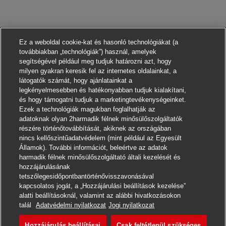
Ez a weboldal cookie-kat és hasonló technológiákat (a
továbbiakban „technológiák”) használ, amelyek
segítségével például meg tudjuk határozni azt, hogy
milyen gyakran keresik fel az internetes oldalainkat, a
látogatók számát, hogy ajánlatainkat a
legkényelmesebben és hatékonyabban tudjuk kialakítani,
és hogy támogatni tudjuk a marketingtevékenységeinket.
Ezek a technológiák magukban foglalhatják az
adatoknak olyan 2harmadik félnek minősülőszolgáltatók
részére történőtovábbítását, akiknek az országában
nincs kellőszintűadatvédelem (mint például az Egyesült
Államok). További információt, beleértve az adatok
harmadik félnek minősülőszolgáltató általi kezelését és
hozzájárulásának
tetszőlegesidőpontbantörténővisszavonásával
kapcsolatos jogát, a „Hozzájárulási beállítások kezelése”
alatti beállításoknál, valamint az alábbi hivatkozásokon
Jelentkezni
talál
Adatvédelmi nyilatkozat
Jogi nyilatkozat
Hozzájárulás beállításai
Csak feltétlenül szükséges