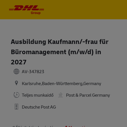
Skip to main content
Skip to main content
-
-
Ausbildung Kaufmann/-frau für
Büromanagement (m/w/d) in
2027
AV-347823
Karlsruhe,Baden-Württemberg,Germany
Teljes munkaidő
Post & Parcel Germany
Deutsche Post AG