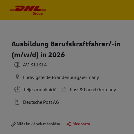
Skip to main content
Skip to main content
-
-
Ausbildung Berufskraftfahrer/-in
(m/w/d) in 2026
AV-311314
Ludwigsfelde,Brandenburg,Germany
Teljes munkaidő
Post & Parcel Germany
Deutsche Post AG
Állás linkjének másolása
Megosztá