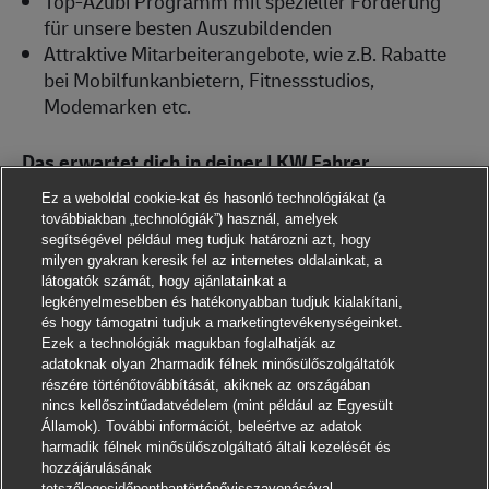
Top-Azubi Programm mit spezieller Förderung
für unsere besten Auszubildenden
Attraktive Mitarbeiterangebote, wie z.B. Rabatte
bei Mobilfunkanbietern, Fitnessstudios,
Modemarken etc.
Das erwartet dich in deiner LKW Fahrer
Ausbildung
Ez a weboldal cookie-kat és hasonló technológiákat (a
továbbiakban „technológiák”) használ, amelyek
Du bist mit unseren modernen LKWs unterwegs
segítségével például meg tudjuk határozni azt, hogy
und sorgst dafür, dass Briefe und Pakete sicher
milyen gyakran keresik fel az internetes oldalainkat, a
und pünktlich ans Ziel kommen
látogatók számát, hogy ajánlatainkat a
legkényelmesebben és hatékonyabban tudjuk kialakítani,
Du machst deinen Lkw-Führerschein
és hogy támogatni tudjuk a marketingtevékenységeinket.
Du lernst einiges über Fahrzeugtechnik,
Ezek a technológiák magukban foglalhatják az
Güterverladung, Sicherheitsregeln und
adatoknak olyan 2harmadik félnek minősülőszolgáltatók
részére történőtovábbítását, akiknek az országában
Tourenplanung
nincs kellőszintűadatvédelem (mint például az Egyesült
Államok). További információt, beleértve az adatok
Das bringst du mit
harmadik félnek minősülőszolgáltató általi kezelését és
hozzájárulásának
Erfolgreich abgeschlossene Schule zu
tetszőlegesidőpontbantörténővisszavonásával