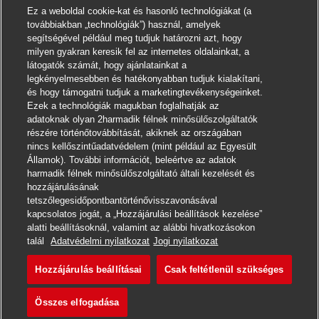
Ez a weboldal cookie-kat és hasonló technológiákat (a
továbbiakban „technológiák”) használ, amelyek
segítségével például meg tudjuk határozni azt, hogy
milyen gyakran keresik fel az internetes oldalainkat, a
látogatók számát, hogy ajánlatainkat a
legkényelmesebben és hatékonyabban tudjuk kialakítani,
és hogy támogatni tudjuk a marketingtevékenységeinket.
Ezek a technológiák magukban foglalhatják az
adatoknak olyan 2harmadik félnek minősülőszolgáltatók
részére történőtovábbítását, akiknek az országában
nincs kellőszintűadatvédelem (mint például az Egyesült
Államok). További információt, beleértve az adatok
harmadik félnek minősülőszolgáltató általi kezelését és
hozzájárulásának
tetszőlegesidőpontbantörténővisszavonásával
kapcsolatos jogát, a „Hozzájárulási beállítások kezelése”
alatti beállításoknál, valamint az alábbi hivatkozásokon
Jelentkezni
talál
Adatvédelmi nyilatkozat
Jogi nyilatkozat
Hozzájárulás beállításai
Csak feltétlenül szükséges
Postbote für Pakete und Bri
Jegyzet
Összes elfogadása