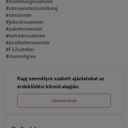
#zustellungmuenster
#nlmuensterzustellung
#nlmünster
#jobsnlmuenster
#paketmuenster
#betriebmuenster
#postbotemuenster
#F1Zusteller
#muenstgrev
Kapj személyre szabott ajánlatokat az
érdeklődési köreid alapján.
Lássunk hozzá