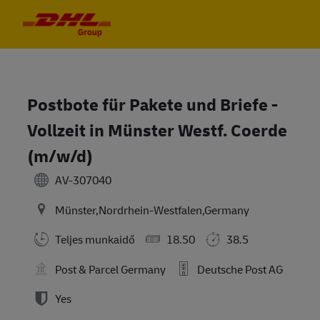
Skip to main content
Skip to main content
-
-
Postbote für Pakete und Briefe -
Vollzeit in Münster Westf. Coerde
(m/w/d)
AV-307040
Münster,Nordrhein-Westfalen,Germany
Teljes munkaidő
18.50
38.5
Post & Parcel Germany
Deutsche Post AG
Yes