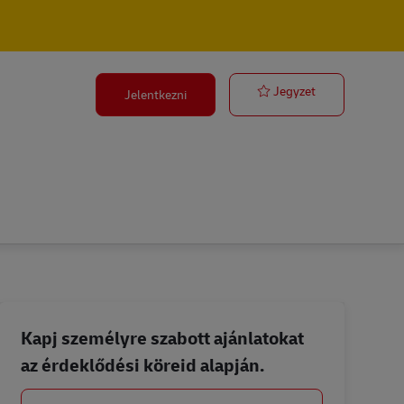
Postbote – Min
Jegyzet
Jelentkezni
Kapj személyre szabott ajánlatokat
az érdeklődési köreid alapján.