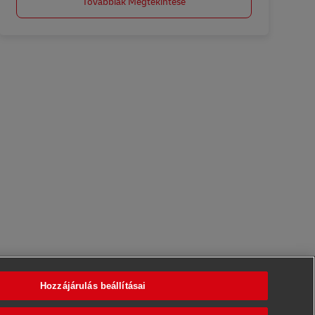
Továbbiak Megtekintése
Hozzájárulás beállításai