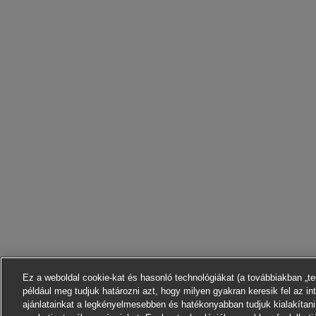
Ez a weboldal cookie-kat és hasonló technológiákat (a továbbiakban „t
például meg tudjuk határozni azt, hogy milyen gyakran keresik fel az in
ajánlatainkat a legkényelmesebben és hatékonyabban tudjuk kialakítani