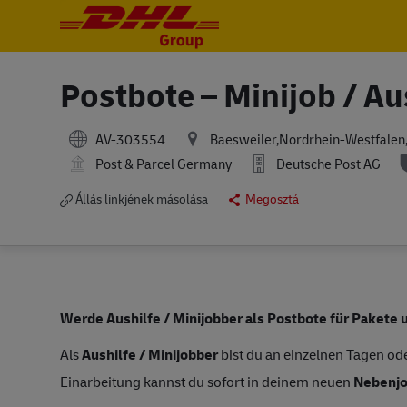
-
-
Postbote – Minijob / Au
AV-303554
Baesweiler,Nordrhein-Westfale
Post & Parcel Germany
Deutsche Post AG
Állás linkjének másolása
Megosztá
Werde Aushilfe / Minijobber als Postbote für Pakete 
Als
Aushilfe / Minijobber
bist du an einzelnen Tagen ode
Einarbeitung kannst du sofort in deinem neuen
Nebenj