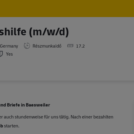
Skip to main content
Skip to main content
shilfe (m/w/d)
n,Germany
Részmunkaidő
17.2
Yes
und Briefe in Baesweiler
r auch stundenweise für uns tätig. Nach einer bezahlten
ob
starten.