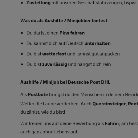
Zustellung
mit unseren Geschäftsfahrzeugen, bspw. 
Was du als Aushilfe / Minijobber bietest
Du darfst einen
Pkw fahren
Du kannst dich auf Deutsch
unterhalten
Du bist
wetterfest
und kannst gut anpacken
Du bist
zuverlässig
und hängst dich rein
Aushilfe / Minijob bei Deutsche Post DHL
Als
Postbote
bringst du den Menschen in deinem Bezirk
Wetter die Laune verderben. Auch
Quereinsteiger
,
Ren
du zählst, wie du bist!
Wir freuen uns auf deine Bewerbung als
Fahrer
, am bes
auch ganz ohne Lebenslauf.