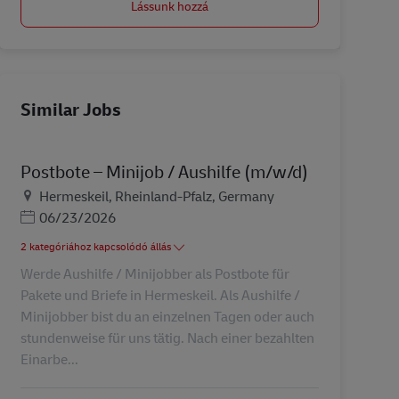
Lássunk hozzá
Similar Jobs
Postbote – Minijob / Aushilfe (m/w/d)
Helyszín
Hermeskeil, Rheinland-Pfalz, Germany
Posted Date
06/23/2026
2 kategóriához kapcsolódó állás
Werde Aushilfe / Minijobber als Postbote für
Pakete und Briefe in Hermeskeil. Als Aushilfe /
Minijobber bist du an einzelnen Tagen oder auch
stundenweise für uns tätig. Nach einer bezahlten
Einarbe...