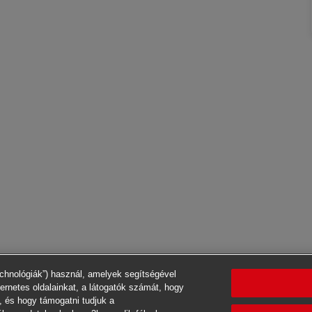
echnológiák”) használ, amelyek segítségével
ternetes oldalainkat, a látogatók számát, hogy
, és hogy támogatni tudjuk a