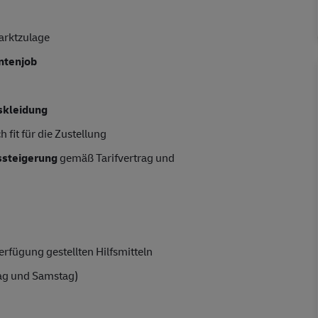
arktzulage
entenjob
skleidung
 fit für die Zustellung
tssteigerung
gemäß Tarifvertrag und
rfügung gestellten Hilfsmitteln
ag und Samstag)