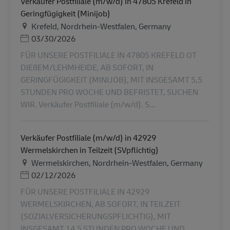
Verkäufer Postfiliale (m/w/d) in 47805 Krefeld in
Geringfügigkeit (Minijob)
Helyszín
Krefeld, Nordrhein-Westfalen, Germany
Posted Date
03/30/2026
FÜR UNSERE POSTFILIALE IN 47805 KREFELD OT
DIEßEM/LEHMHEIDE, AB SOFORT, IN
GERINGFÜGIGKEIT (MINIJOB), MIT INSGESAMT 5,5
STUNDEN PRO WOCHE UND BEFRISTET, SUCHEN
WIR. Verkäufer Postfiliale (m/w/d). S...
Verkäufer Postfiliale (m/w/d) in 42929
Wermelskirchen in Teilzeit (SVpflichtig)
Helyszín
Wermelskirchen, Nordrhein-Westfalen, Germany
Posted Date
02/12/2026
FÜR UNSERE POSTFILIALE IN 42929
WERMELSKIRCHEN, AB SOFORT, IN TEILZEIT
(SOZIALVERSICHERUNGSPFLICHTIG), MIT
INSGESAMT 14,5 STUNDEN PRO WOCHE UND