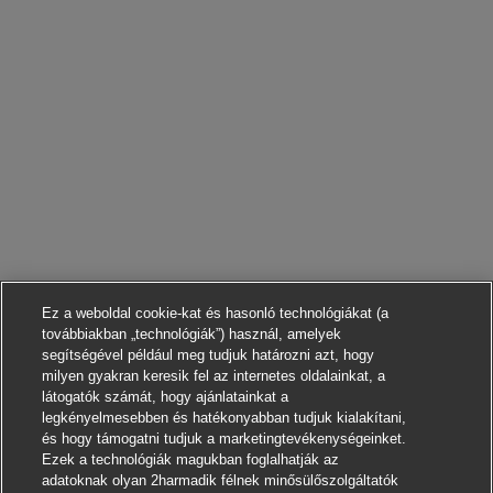
Ez a weboldal cookie-kat és hasonló technológiákat (a
továbbiakban „technológiák”) használ, amelyek
segítségével például meg tudjuk határozni azt, hogy
milyen gyakran keresik fel az internetes oldalainkat, a
látogatók számát, hogy ajánlatainkat a
legkényelmesebben és hatékonyabban tudjuk kialakítani,
és hogy támogatni tudjuk a marketingtevékenységeinket.
Ezek a technológiák magukban foglalhatják az
adatoknak olyan 2harmadik félnek minősülőszolgáltatók