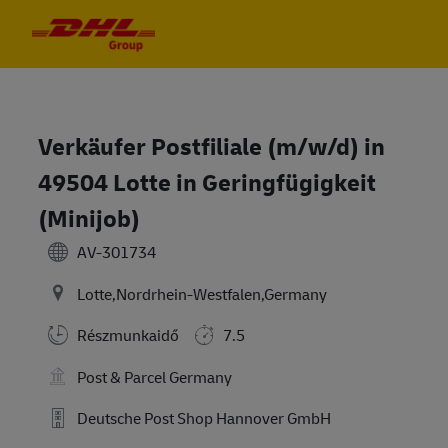
Skip to main content
Skip to main content
-
-
Verkäufer Postfiliale (m/w/d) in
49504 Lotte in Geringfügigkeit
(Minijob)
AV-301734
Lotte,Nordrhein-Westfalen,Germany
Részmunkaidő
7.5
Post & Parcel Germany
Deutsche Post Shop Hannover GmbH