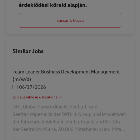
érdeklődési köreid alapján.
Lássunk hozzá
Similar Jobs
Team Leader Business Development Management
(m/w/d)
Posted Date
06/17/2026
Job available in 6 locations
DHL Global Forwarding ist der Luft- und
Seefrachtspezialist der DPDHL Group und ist weltweit
der führende Anbieter in der Luftfracht und Nr. 2 in
der Seefracht. Mit ca. 30.000 Mitarbeitern und Mita...