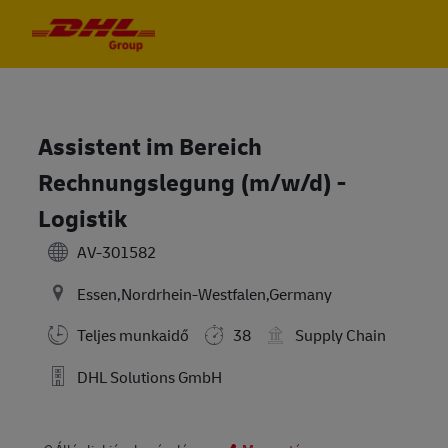
Skip to main content
Skip to main content
-
-
Assistent im Bereich
Rechnungslegung (m/w/d) -
Logistik
AV-301582
Essen,Nordrhein-Westfalen,Germany
Teljes munkaidő
38
Supply Chain
DHL Solutions GmbH