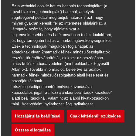
Ez a weboldal cookie-kat és hasonló technológiákat (a
továbbiakban „technológiák”) használ, amelyek
segítségével például meg tudjuk határozni azt, hogy
milyen gyakran keresik fel az internetes oldalainkat, a
látogatók számát, hogy ajánlatainkat a
legkényelmesebben és hatékonyabban tudjuk kialakítani,
és hogy támogatni tudjuk a marketingtevékenységeinket.
Ezek a technológiák magukban foglalhatják az
adatoknak olyan 2harmadik félnek minősülőszolgáltatók
részére történőtovábbítását, akiknek az országában
nincs kellőszintűadatvédelem (mint például az Egyesült
Államok). További információt, beleértve az adatok
harmadik félnek minősülőszolgáltató általi kezelését és
hozzájárulásának
tetszőlegesidőpontbantörténővisszavonásával
kapcsolatos jogát, a „Hozzájárulási beállítások kezelése”
alatti beállításoknál, valamint az alábbi hivatkozásokon
Jelentkezni
talál
Adatvédelmi nyilatkozat
Jogi nyilatkozat
Hozzájárulás beállításai
Csak feltétlenül szükséges
Postbote – Minijob / Aushil
Jegyzet
Összes elfogadása