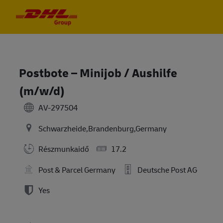
Skip to main content
Skip to main content
-
-
Postbote – Minijob / Aushilfe
(m/w/d)
AV-297504
Schwarzheide,Brandenburg,Germany
Részmunkaidő
17.2
Post & Parcel Germany
Deutsche Post AG
Yes