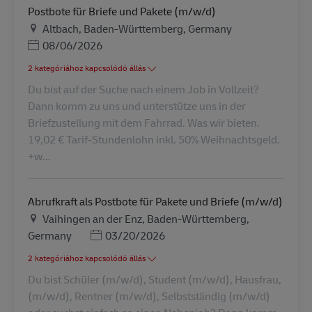
Postbote für Briefe und Pakete (m/w/d)
Helyszín
Altbach, Baden-Württemberg, Germany
Posted Date
08/06/2026
2 kategóriához kapcsolódó állás
Du bist auf der Suche nach einem Job in Vollzeit?
Dann komm zu uns und unterstütze uns in der
Briefzustellung mit dem Fahrrad. Was wir bieten.
19,02 € Tarif-Stundenlohn inkl. 50% Weihnachtsgeld.
+w...
Abrufkraft als Postbote für Pakete und Briefe (m/w/d)
Helyszín
Vaihingen an der Enz, Baden-Württemberg,
Posted Date
Germany
03/20/2026
2 kategóriához kapcsolódó állás
Du bist Schüler (m/w/d), Student (m/w/d), Hausfrau,
(m/w/d), Rentner (m/w/d), Selbstständig (m/w/d)