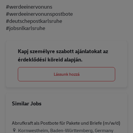
#werdeeinervonuns
#werdeeinervonunspostbote
#deutschepostkarlsruhe
#jobsnlkarlsruhe
Kapj személyre szabott ajánlatokat az
érdeklődési köreid alapján.
Lássunk hozzá
Similar Jobs
Abrufkraft als Postbote für Pakete und Briefe (m/w/d)
Helyszín
Kornwestheim, Baden-Württemberg, Germany