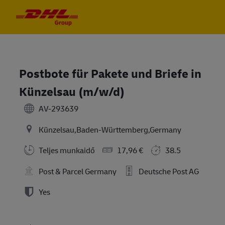
Skip to main content
Skip to main content
-
-
Postbote für Pakete und Briefe in
Künzelsau (m/w/d)
AV-293639
Künzelsau,Baden-Württemberg,Germany
Teljes munkaidő
17,96 €
38.5
Post & Parcel Germany
Deutsche Post AG
Yes