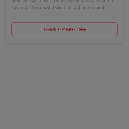
oder suchst einfach so einen Nebenjob? Dann komm
zu uns als Abrufkraft (kein Minijob) und unterst...
Továbbiak Megtekintése