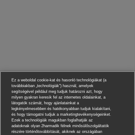
Ez a weboldal cookie-kat és hasonló technológiákat (a
továbbiakban „technológiák”) használ, amelyek
segítségével például meg tudjuk határozni azt, hogy
milyen gyakran keresik fel az internetes oldalainkat, a
látogatók számát, hogy ajánlatainkat a
legkényelmesebben és hatékonyabban tudjuk kialakítani,
és hogy támogatni tudjuk a marketingtevékenységeinket.
Ezek a technológiák magukban foglalhatják az
adatoknak olyan 2harmadik félnek minősülőszolgáltatók
részére történőtovábbítását, akiknek az országában