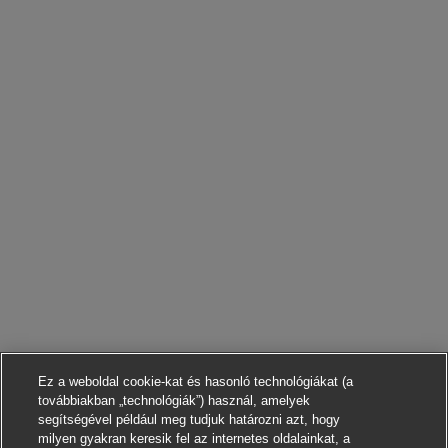
Ez a weboldal cookie-kat és hasonló technológiákat (a
továbbiakban „technológiák”) használ, amelyek
segítségével például meg tudjuk határozni azt, hogy
milyen gyakran keresik fel az internetes oldalainkat, a