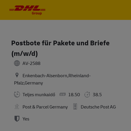
Skip to main content
Skip to main content
-
-
Postbote für Pakete und Briefe
(m/w/d)
AV-2588
Enkenbach-Alsenborn,Rheinland-
Pfalz,Germany
Teljes munkaidő
18.50
38.5
Post & Parcel Germany
Deutsche Post AG
Yes