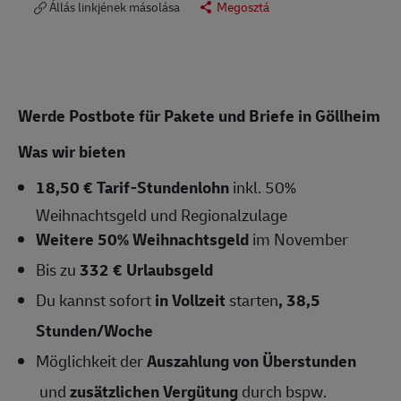
Állás linkjének másolása
Megosztá
Werde Postbote für Pakete und Briefe in Göllheim
Was wir bieten
18,50 € Tarif-Stundenlohn
inkl. 50%
Weihnachtsgeld und Regionalzulage
Weitere 50% Weihnachtsgeld
im November
Bis zu
332 € Urlaubsgeld
Du kannst sofort
in Vollzeit
starten
,
38,5
Stunden/Woche
Möglichkeit der
Auszahlung von Überstunden
und
zusätzlichen Vergütung
durch bspw.