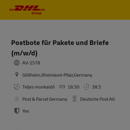
Skip to main content
Skip to main content
-
-
Postbote für Pakete und Briefe
(m/w/d)
AV-2578
Göllheim,Rheinland-Pfalz,Germany
Teljes munkaidő
18.50
38.5
Post & Parcel Germany
Deutsche Post AG
Yes