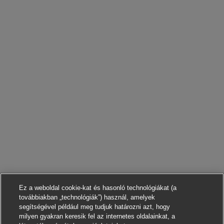
Ez a weboldal cookie-kat és hasonló technológiákat (a
továbbiakban „technológiák”) használ, amelyek
segítségével például meg tudjuk határozni azt, hogy
milyen gyakran keresik fel az internetes oldalainkat, a