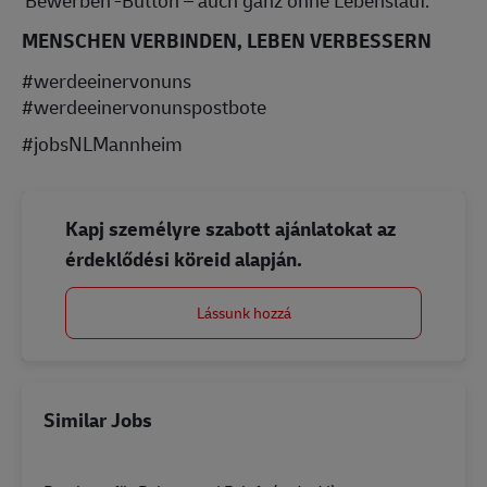
'Bewerben'-Button – auch ganz ohne Lebenslauf.
MENSCHEN VERBINDEN, LEBEN VERBESSERN
#werdeeinervonuns
#werdeeinervonunspostbote
#jobsNLMannheim
Kapj személyre szabott ajánlatokat az
érdeklődési köreid alapján.
Lássunk hozzá
Similar Jobs