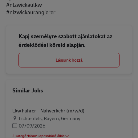
#nlzwickaulkw
#nlzwickaurangierer
Kapj személyre szabott ajánlatokat az
érdeklődési köreid alapján.
Lássunk hozzá
Similar Jobs
Lkw Fahrer – Nahverkehr (m/w/d)
Helyszín
Lichtenfels, Bayern, Germany
Posted Date
07/09/2026
2 kategóriához kapcsolódó állás