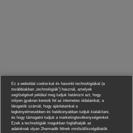
Ez a weboldal cookie-kat és hasonló technológiákat (a
továbbiakban „technológiák”) használ, amelyek
segítségével például meg tudjuk határozni azt, hogy
milyen gyakran keresik fel az internetes oldalainkat, a
látogatók számát, hogy ajánlatainkat a
legkényelmesebben és hatékonyabban tudjuk kialakítani,
és hogy támogatni tudjuk a marketingtevékenységeinket.
Ezek a technológiák magukban foglalhatják az
adatoknak olyan 2harmadik félnek minősülőszolgáltatók