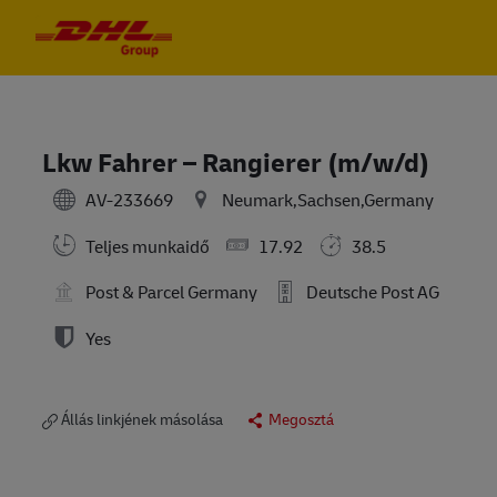
Skip to main content
Skip to main content
-
-
Lkw Fahrer – Rangierer (m/w/d)
AV-233669
Neumark,Sachsen,Germany
Teljes munkaidő
17.92
38.5
Post & Parcel Germany
Deutsche Post AG
Yes
Állás linkjének másolása
Megosztá