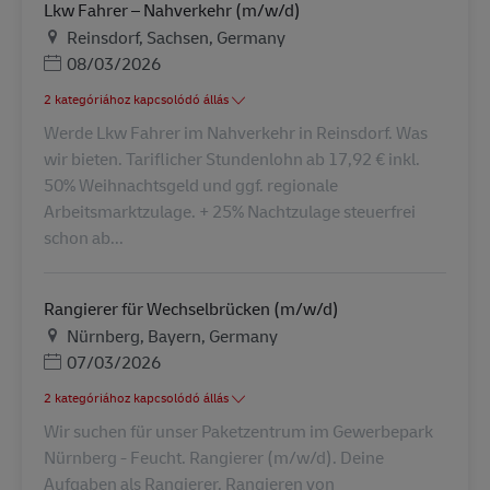
Lkw Fahrer – Nahverkehr (m/w/d)
Helyszín
Reinsdorf, Sachsen, Germany
Posted Date
08/03/2026
2 kategóriához kapcsolódó állás
Werde Lkw Fahrer im Nahverkehr in Reinsdorf. Was
wir bieten. Tariflicher Stundenlohn ab 17,92 € inkl.
50% Weihnachtsgeld und ggf. regionale
Arbeitsmarktzulage. + 25% Nachtzulage steuerfrei
schon ab...
Rangierer für Wechselbrücken (m/w/d)
Helyszín
Nürnberg, Bayern, Germany
Posted Date
07/03/2026
2 kategóriához kapcsolódó állás
Wir suchen für unser Paketzentrum im Gewerbepark
Nürnberg - Feucht. Rangierer (m/w/d). Deine
Aufgaben als Rangierer. Rangieren von