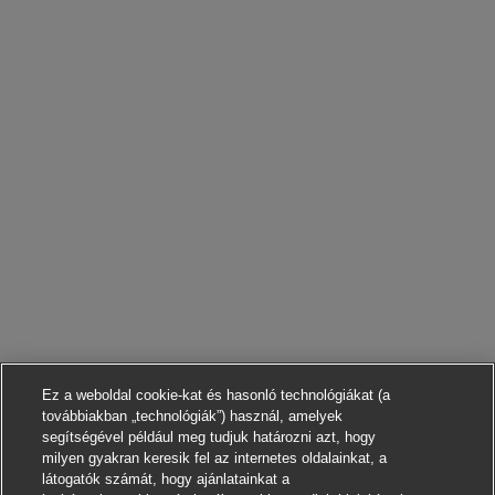
Ez a weboldal cookie-kat és hasonló technológiákat (a
továbbiakban „technológiák”) használ, amelyek
segítségével például meg tudjuk határozni azt, hogy
milyen gyakran keresik fel az internetes oldalainkat, a
látogatók számát, hogy ajánlatainkat a