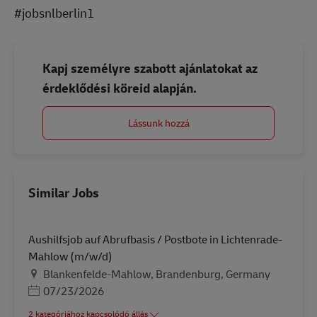
#jobsnlberlin1
Kapj személyre szabott ajánlatokat az
érdeklődési köreid alapján.
Lássunk hozzá
Similar Jobs
Aushilfsjob auf Abrufbasis / Postbote in Lichtenrade-
Mahlow (m/w/d)
Helyszín
Blankenfelde-Mahlow, Brandenburg, Germany
Posted Date
07/23/2026
2 kategóriához kapcsolódó állás