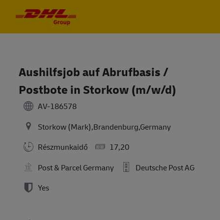
Skip to main content
Skip to main content
-
-
Aushilfsjob auf Abrufbasis /
Postbote in Storkow (m/w/d)
AV-186578
Storkow (Mark),Brandenburg,Germany
Részmunkaidő
17,20
Post & Parcel Germany
Deutsche Post AG
Yes