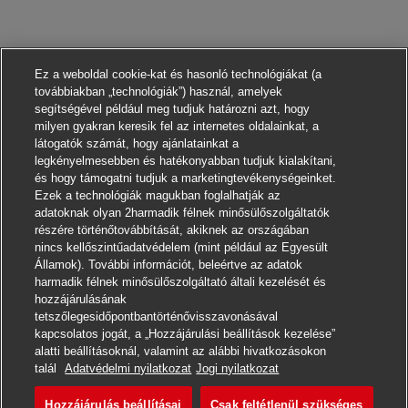
Ez a weboldal cookie-kat és hasonló technológiákat (a
továbbiakban „technológiák”) használ, amelyek
segítségével például meg tudjuk határozni azt, hogy
milyen gyakran keresik fel az internetes oldalainkat, a
látogatók számát, hogy ajánlatainkat a
legkényelmesebben és hatékonyabban tudjuk kialakítani,
és hogy támogatni tudjuk a marketingtevékenységeinket.
Ezek a technológiák magukban foglalhatják az
adatoknak olyan 2harmadik félnek minősülőszolgáltatók
részére történőtovábbítását, akiknek az országában
nincs kellőszintűadatvédelem (mint például az Egyesült
Államok). További információt, beleértve az adatok
harmadik félnek minősülőszolgáltató általi kezelését és
hozzájárulásának
tetszőlegesidőpontbantörténővisszavonásával
kapcsolatos jogát, a „Hozzájárulási beállítások kezelése”
alatti beállításoknál, valamint az alábbi hivatkozásokon
Jelentkezni
talál
Adatvédelmi nyilatkozat
Jogi nyilatkozat
Hozzájárulás beállításai
Csak feltétlenül szükséges