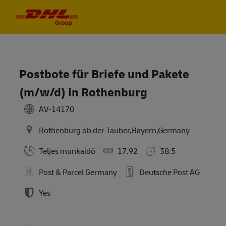
Skip to main content
Skip to main content
-
-
Postbote für Briefe und Pakete
(m/w/d) in Rothenburg
AV-14170
Rothenburg ob der Tauber,Bayern,Germany
Teljes munkaidő
17.92
38.5
Post & Parcel Germany
Deutsche Post AG
Yes