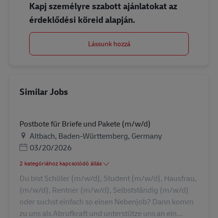
Kapj személyre szabott ajánlatokat az
érdeklődési köreid alapján.
Lássunk hozzá
Similar Jobs
Postbote für Briefe und Pakete (m/w/d)
Helyszín
Altbach, Baden-Württemberg, Germany
Posted Date
03/20/2026
2 kategóriához kapcsolódó állás
Du bist Schüler (m/w/d), Student (m/w/d), Hausfrau,
(m/w/d), Rentner (m/w/d), Selbstständig (m/w/d)
oder suchst einfach so einen Nebenjob? Dann komm
zu uns als Abrufkraft und unterstütze uns an ein...