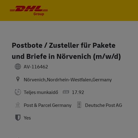
Skip to main content
Skip to main content
-
-
Postbote / Zusteller für Pakete
und Briefe in Nörvenich (m/w/d)
AV-116462
Nörvenich,Nordrhein-Westfalen,Germany
Teljes munkaidő
17.92
Post & Parcel Germany
Deutsche Post AG
Yes