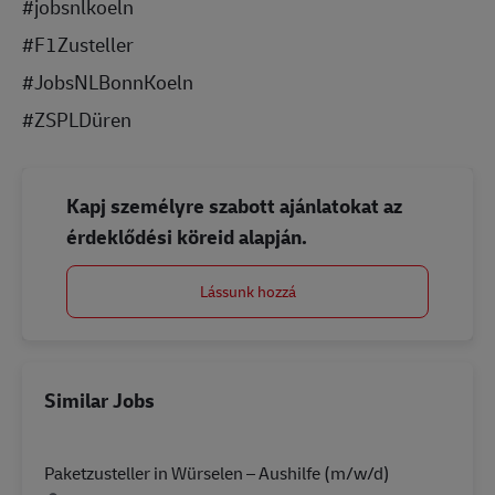
#jobsnlkoeln
#F1Zusteller
#JobsNLBonnKoeln
#ZSPLDüren
Kapj személyre szabott ajánlatokat az
érdeklődési köreid alapján.
Lássunk hozzá
Similar Jobs
Paketzusteller in Würselen – Aushilfe (m/w/d)