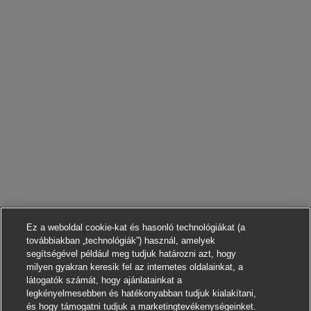
Ez a weboldal cookie-kat és hasonló technológiákat (a
továbbiakban „technológiák”) használ, amelyek
segítségével például meg tudjuk határozni azt, hogy
milyen gyakran keresik fel az internetes oldalainkat, a
látogatók számát, hogy ajánlatainkat a
legkényelmesebben és hatékonyabban tudjuk kialakítani,
és hogy támogatni tudjuk a marketingtevékenységeinket.