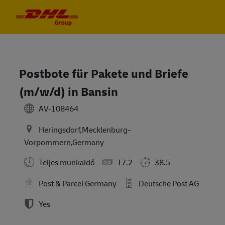
Skip to main content
Skip to main content
-
-
Postbote für Pakete und Briefe
(m/w/d) in Bansin
AV-108464
Heringsdorf,Mecklenburg-
Vorpommern,Germany
Teljes munkaidő
17.2
38.5
Post & Parcel Germany
Deutsche Post AG
Yes