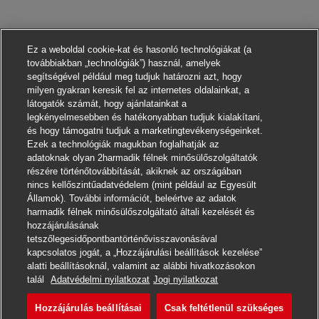
Ez a weboldal cookie-kat és hasonló technológiákat (a
továbbiakban „technológiák”) használ, amelyek
segítségével például meg tudjuk határozni azt, hogy
milyen gyakran keresik fel az internetes oldalainkat, a
látogatók számát, hogy ajánlatainkat a
legkényelmesebben és hatékonyabban tudjuk kialakítani,
és hogy támogatni tudjuk a marketingtevékenységeinket.
Ezek a technológiák magukban foglalhatják az
adatoknak olyan 2harmadik félnek minősülőszolgáltatók
részére történőtovábbítását, akiknek az országában
nincs kellőszintűadatvédelem (mint például az Egyesült
Államok). További információt, beleértve az adatok
harmadik félnek minősülőszolgáltató általi kezelését és
hozzájárulásának
tetszőlegesidőpontbantörténővisszavonásával
kapcsolatos jogát, a „Hozzájárulási beállítások kezelése”
alatti beállításoknál, valamint az alábbi hivatkozásokon
Jelentkezni
talál
Adatvédelmi nyilatkozat
Jogi nyilatkozat
Hozzájárulás beállításai
Csak feltétlenül szükséges
Postbote für Pakete und Bri