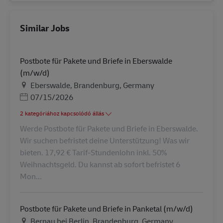
Similar Jobs
Postbote für Pakete und Briefe in Eberswalde
(m/w/d)
Helyszín
Eberswalde, Brandenburg, Germany
Posted Date
07/15/2026
2 kategóriához kapcsolódó állás
Werde Postbote für Pakete und Briefe in Eberswalde.
Wir suchen befristet deine Unterstützung! Was wir
bieten. 17,92 € Tarif-Stundenlohn inkl. 50%
Weihnachtsgeld. Du kannst ab sofort befristet 6
Mon...
Postbote für Pakete und Briefe in Panketal (m/w/d)
Helyszín
Bernau bei Berlin, Brandenburg, Germany