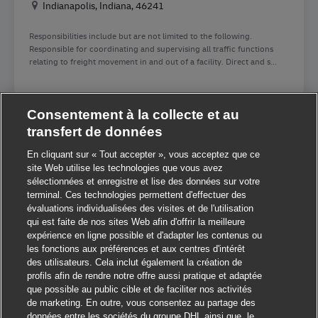
Location
Indianapolis, Indiana, 46241
Responsibilities include but are not limited to the following.
Responsible for coordinating and supervising all traffic functions
relating to freight movement in and out of a facility. Direct and s...
Consentement à la collecte et au
1
2
3
4
5
6
7
8
9
10
transfert de données
En cliquant sur « Tout accepter », vous acceptez que ce
site Web utilise les technologies que vous avez
sélectionnées et enregistre et lise des données sur votre
Créer une alerte emploi
terminal. Ces technologies permettent d'effectuer des
évaluations individualisées des visites et de l'utilisation
qui est faite de nos sites Web afin d'offrir la meilleure
Remarque : utilisez les filtres d'affinage de la recherche ci-
Fermer la notificat
Salut ! Vous êtes à la recherche d’un
expérience en ligne possible et d'adapter les contenus ou
dessus pour obtenir de meilleures alertes emploi.
emploi ?
les fonctions aux préférences et aux centres d'intérêt
des utilisateurs. Cela inclut également la création de
Je souhaite recevoir des ​​​​​​​offres d'emploi qui me
profils afin de rendre notre offre aussi pratique et adaptée
correspondent pendant 12 mois. Je peux me désinscrire en
Trouver un emploi
que possible au public cible et de faciliter nos activités
cliquant sur le lien au bas de chaque alerte emploi. Par
de marketing. En outre, vous consentez au partage des
ailleurs, je peux gérer mes données personnelles en bas du
données entre les sociétés du groupe DHL ainsi que, le