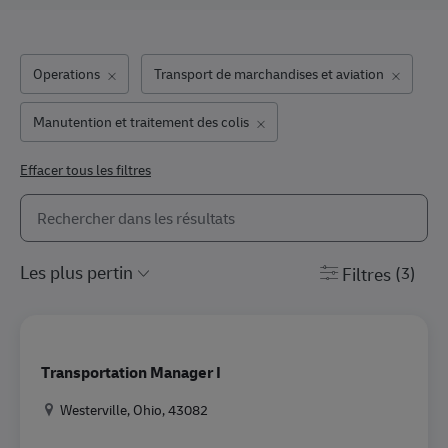
Operations
Transport de marchandises et aviation
Manutention et traitement des colis
Effacer tous les filtres
Rechercher dans la liste ci-dessous
the results are updated
Filtres
(3)
Transportation Manager I
Location
Westerville, Ohio, 43082