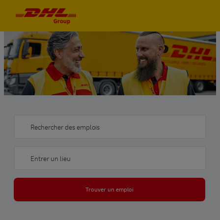
Skip to main content
Skip to main content
-
-
Rechercher des emplois
Entrer un lieu
Trouver un emploi