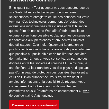
En cliquant sur « Tout accepter », vous acceptez que ce
site Web utilise les technologies que vous avez
sélectionnées et enregistre et lise des données sur votre
Créer une alerte emploi
terminal. Ces technologies permettent d'effectuer des
évaluations individualisées des visites et de l'utilisation
qui est faite de nos sites Web afin d'offrir la meilleure
Remarque : utilisez les filtres d'affinage de la recherche ci-
Fermer la notificati
Salut ! Vous êtes à la recherche d’un
expérience en ligne possible et d'adapter les contenus ou
emploi ?
dessus pour obtenir de meilleures alertes emploi.
les fonctions aux préférences et aux centres d'intérêt
des utilisateurs. Cela inclut également la création de
Je souhaite recevoir des ​​​​​​​offres d'emploi qui me
Trouver un emploi
profils afin de rendre notre offre aussi pratique et adaptée
correspondent pendant 12 mois. Je peux me désinscrire en
que possible au public cible et de faciliter nos activités
cliquant sur le lien au bas de chaque alerte emploi. Par
de marketing. En outre, vous consentez au partage des
ailleurs, je peux gérer mes données personnelles en bas du
données entre les sociétés du groupe DHL ainsi que, le
site Internet.
cas échéant, à leur transfert vers des pays ne disposant
pas d’un niveau de protection des données équivalent à
Required
Adresse e-mail
celui de l’Union européenne. Vous trouverez de plus
amples informations et la possibilité de révoquer votre
consentement à tout moment ou de modifier les
paramètres sous « Paramètres de consentement ».
Avis
de confidentialité
Avis juridique
Required
Vous recevrez des e-mails
Paramètres de consentement