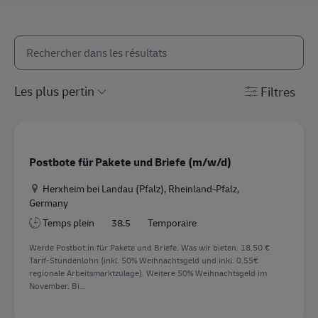
Rechercher dans la liste ci-dessous
the results are updated
Filtres
Postbote für Pakete und Briefe (m/w/d)
Location
Herxheim bei Landau (Pfalz), Rheinland-Pfalz,
Germany
Temps plein
38.5
Temporaire
Werde Postbot:in für Pakete und Briefe. Was wir bieten. 18,50 €
Tarif-Stundenlohn (inkl. 50% Weihnachtsgeld und inkl. 0,55€
regionale Arbeitsmarktzulage). Weitere 50% Weihnachtsgeld im
November. Bi...