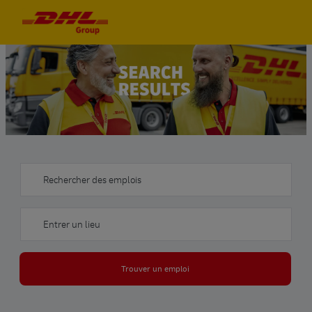
Skip to main content
Skip to main content
-
-
Rechercher des emplois
Entrer un lieu
Trouver un emploi