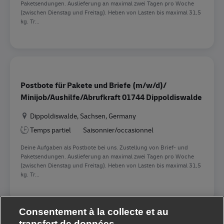
Paketsendungen. Auslieferung an maximal zwei Tagen pro Woche
(zwischen Dienstag und Freitag). Heben von Lasten bis maximal 31,5
kg. Tr...
Postbote für Pakete und Briefe (m/w/d)/
Minijob/Aushilfe/Abrufkraft 01744 Dippoldiswalde
Location
Dippoldiswalde, Sachsen, Germany
Temps partiel
Saisonnier/occasionnel
Deine Aufgaben als Postbote bei uns. Zustellung von Brief- und
Paketsendungen. Auslieferung an maximal zwei Tagen pro Woche
(zwischen Dienstag und Freitag). Heben von Lasten bis maximal 31,5
kg. Tr...
Consentement à la collecte et au
1
2
3
4
5
6
7
8
9
10
transfert de données