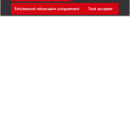
Créer une alerte emploi
Strictement nécessaire uniquement
Tout accepter
Gérer les alertes