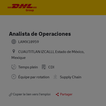
Skip to main content
Skip to main content
-
-
Analista de Operaciones
LAMX18959
CUAUTITLAN IZCALLI, Estado de México,
Mexique
Temps plein
CDI
Équipe par rotation
Supply Chain
Copier le lien vers l’emploi
Partager