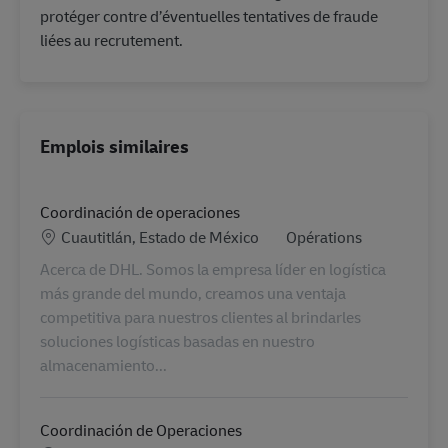
protéger contre d’éventuelles tentatives de fraude
liées au recrutement.
Emplois similaires
Coordinación de operaciones
Lieu
Catégorie
Cuautitlán, Estado de México
Opérations
Acerca de DHL. Somos la empresa líder en logística
más grande del mundo, creamos una ventaja
competitiva para nuestros clientes al brindarles
soluciones logísticas basadas en nuestro
almacenamiento...
Coordinación de Operaciones