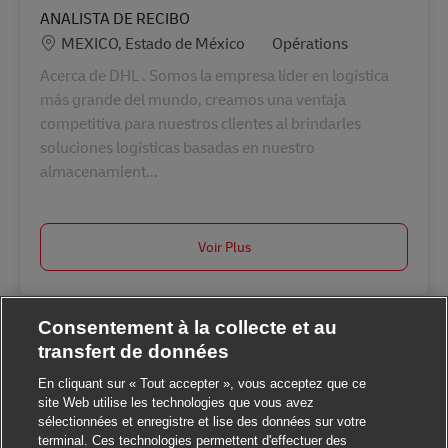
ANALISTA DE RECIBO
Lieu
Catégorie
MEXICO, Estado de México
Opérations
Acerca de DHL . Somos la empresa líder en logística
más grande del mundo, creamos una ventaja
competitiva para nuestros clientes al brindarles
soluciones logísticas basadas en nuestro
almacenamient...
Voir Plus
Consentement à la collecte et au
transfert de données
En cliquant sur « Tout accepter », vous acceptez que ce
site Web utilise les technologies que vous avez
sélectionnées et enregistre et lise des données sur votre
terminal. Ces technologies permettent d'effectuer des
Fermer la notification
Salut ! Ce poste vous intéresse ?