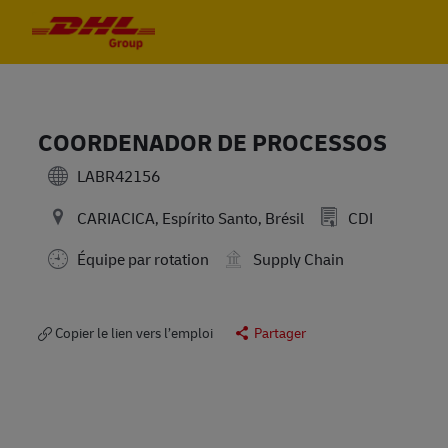
Skip to main content
Skip to main content
-
-
COORDENADOR DE PROCESSOS
LABR42156
CARIACICA, Espírito Santo, Brésil
CDI
Équipe par rotation
Supply Chain
Copier le lien vers l’emploi
Partager