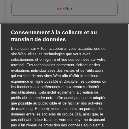
Voir Plus
Consentement à la collecte et au
transfert de données
En cliquant sur « Tout accepter », vous acceptez que ce
site Web utilise les technologies que vous avez
sélectionnées et enregistre et lise des données sur votre
terminal. Ces technologies permettent d'effectuer des
évaluations individualisées des visites et de l'utilisation
Fermer la notificat
Salut ! Ce poste vous intéresse ?
qui est faite de nos sites Web afin d'offrir la meilleure
expérience en ligne possible et d'adapter les contenus ou
les fonctions aux préférences et aux centres d'intérêt
Je suis intéressé
des utilisateurs. Cela inclut également la création de
profils afin de rendre notre offre aussi pratique et adaptée
Trouver des emplois similaires
que possible au public cible et de faciliter nos activités
de marketing. En outre, vous consentez au partage des
données entre les sociétés du groupe DHL ainsi que, le
cas échéant, à leur transfert vers des pays ne disposant
pas d’un niveau de protection des données équivalent à