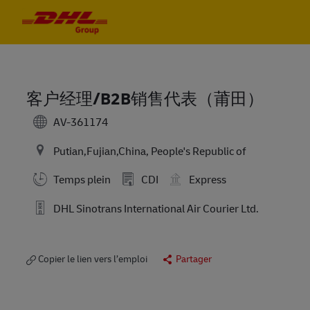
Skip to main content
Skip to main content
-
-
客户经理/B2B销售代表（莆田）
AV-361174
Putian,Fujian,China, People's Republic of
Temps plein
CDI
Express
DHL Sinotrans International Air Courier Ltd.
Copier le lien vers l’emploi
Partager