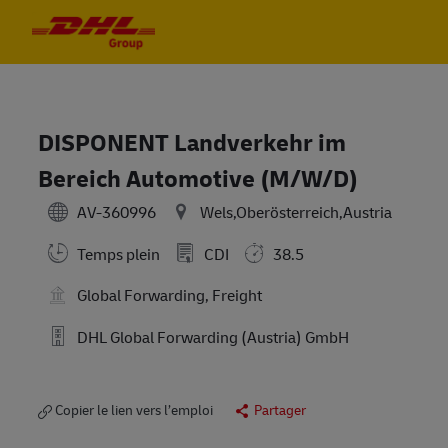
Skip to main content
Skip to main content
-
-
DISPONENT Landverkehr im
Bereich Automotive (M/W/D)
AV-360996
Wels,Oberösterreich,Austria
Temps plein
CDI
38.5
Global Forwarding, Freight
DHL Global Forwarding (Austria) GmbH
Copier le lien vers l’emploi
Partager