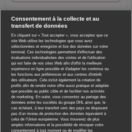
Consentement à la collecte et au
transfert de données
En cliquant sur « Tout accepter », vous acceptez que ce
site Web utilise les technologies que vous avez
Fermer la notification d
alut ! Ce poste vous intéresse ?
sélectionnées et enregistre et lise des données sur votre
terminal. Ces technologies permettent d'effectuer des
Je suis intéressé
évaluations individualisées des visites et de l'utilisation
qui est faite de nos sites Web afin d'offrir la meilleure
expérience en ligne possible et d'adapter les contenus ou
Trouver des emplois similaires
les fonctions aux préférences et aux centres d'intérêt
des utilisateurs. Cela inclut également la création de
profils afin de rendre notre offre aussi pratique et adaptée
que possible au public cible et de faciliter nos activités
de marketing. En outre, vous consentez au partage des
données entre les sociétés du groupe DHL ainsi que, le
cas échéant, à leur transfert vers des pays ne disposant
pas d’un niveau de protection des données équivalent à
celui de l’Union européenne. Vous trouverez de plus
amples informations et la possibilité de révoquer votre
consentement à tout moment ou de modifier les