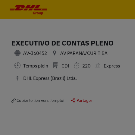
Skip to main content
Skip to main content
-
-
EXECUTIVO DE CONTAS PLENO
AV-360452
AV PARANA/CURITIBA
Temps plein
CDI
220
Express
DHL Express (Brazil) Ltda.
Copier le lien vers l’emploi
Partager