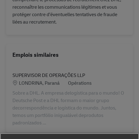
reconnaître les communications légitimes et vous
protéger contre d’éventuelles tentatives de fraude
liées au recrutement.
Emplois similaires
SUPERVISOR DE OPERAÇÕES LLP
Lieu
Catégorie
LONDRINA, Paraná
Opérations
Sobre a DHL. A empresa delogística para o mundo! O
Deutsche Post e a DHL formam o maior grupo
decorrespondência e logística do mundo. Juntos,
temos um portfólio inigualável deprodutos
padronizados ...