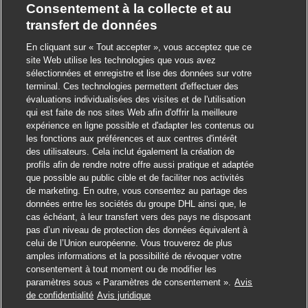
Consentement à la collecte et au
transfert de données
En cliquant sur « Tout accepter », vous acceptez que ce
site Web utilise les technologies que vous avez
sélectionnées et enregistre et lise des données sur votre
terminal. Ces technologies permettent d'effectuer des
Fermer la notificati
Salut ! Ce poste vous intéresse ?
évaluations individualisées des visites et de l'utilisation
qui est faite de nos sites Web afin d'offrir la meilleure
expérience en ligne possible et d'adapter les contenus ou
Je suis intéressé
les fonctions aux préférences et aux centres d'intérêt
des utilisateurs. Cela inclut également la création de
Trouver des emplois similaires
profils afin de rendre notre offre aussi pratique et adaptée
que possible au public cible et de faciliter nos activités
de marketing. En outre, vous consentez au partage des
données entre les sociétés du groupe DHL ainsi que, le
cas échéant, à leur transfert vers des pays ne disposant
pas d’un niveau de protection des données équivalent à
celui de l’Union européenne. Vous trouverez de plus
amples informations et la possibilité de révoquer votre
consentement à tout moment ou de modifier les
paramètres sous « Paramètres de consentement ».
Avis
Postuler pour cet emploi
de confidentialité
Avis juridique