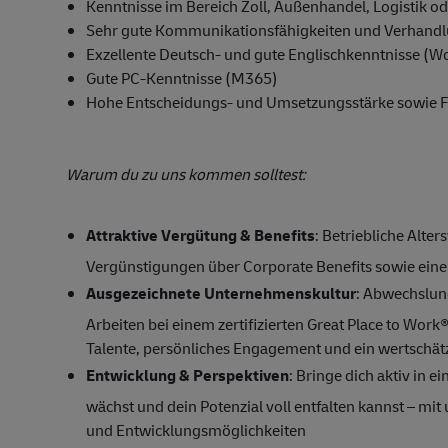
Kenntnisse im Bereich Zoll, Außenhandel, Logistik od
Sehr gute Kommunikationsfähigkeiten und Verhand
Exzellente Deutsch- und gute Englischkenntnisse (Wo
Gute PC-Kenntnisse (M365)
Hohe Entscheidungs- und Umsetzungsstärke sowie Fä
Warum du zu uns kommen solltest:
Attraktive Vergütung & Benefits
: Betriebliche Alte
Vergünstigungen über Corporate Benefits sowie ein
Ausgezeichnete Unternehmenskultur
: Abwechslun
Arbeiten bei einem zertifizierten Great Place to Wo
Talente, persönliches Engagement und ein wertschä
Entwicklung & Perspektiven
: Bringe dich aktiv in 
wächst und dein Potenzial voll entfalten kannst – mi
und Entwicklungsmöglichkeiten