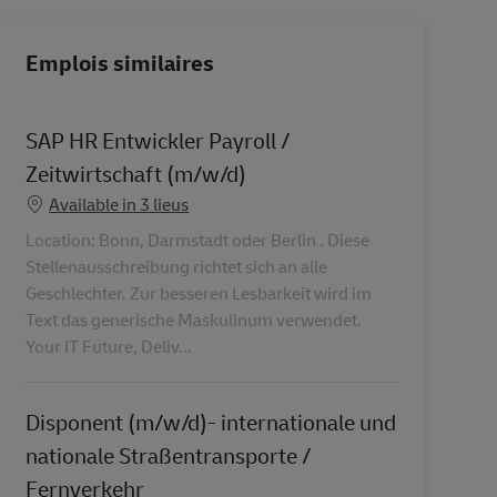
Emplois similaires
SAP HR Entwickler Payroll /
Zeitwirtschaft (m/w/d)
Available in 3 lieus
Location: Bonn, Darmstadt oder Berlin . Diese
Stellenausschreibung richtet sich an alle
Geschlechter. Zur besseren Lesbarkeit wird im
Text das generische Maskulinum verwendet.
Your IT Future, Deliv...
Disponent (m/w/d)- internationale und
nationale Straßentransporte /
Fernverkehr