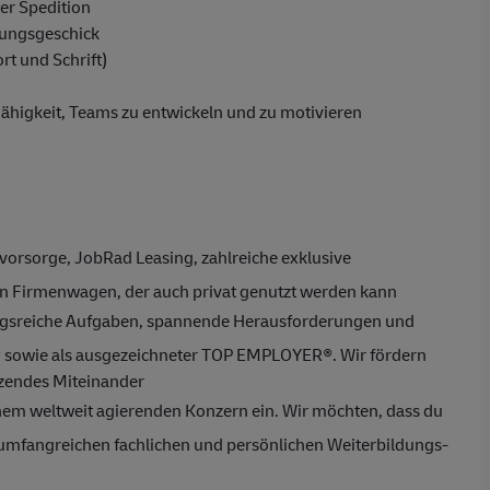
er Spedition
lungsgeschick
rt und Schrift)
higkeit, Teams zu entwickeln und zu motivieren
rsvorsorge, JobRad Leasing, zahlreiche exklusive
en Firmenwagen, der auch privat genutzt werden kann
gsreiche Aufgaben, spannende Herausforderungen und
rk® sowie als ausgezeichneter TOP EMPLOYER®. Wir fördern
tzendes Miteinander
einem weltweit agierenden Konzern ein. Wir möchten, dass du
t umfangreichen fachlichen und persönlichen Weiterbildungs-