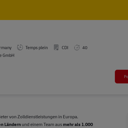
Skip to main content
Skip to main content
ermany
Temps plein
CDI
40
te GmbH
Po
eter von Zolldienstleistungen in Europa.
en Ländern
und einem Team aus
mehr als 1.000