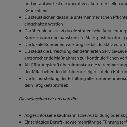
und verantwortest die operativen, kommerziellen und
Kennzahlen
Du stellst sicher, dass alle unternehmerischen Pflich
eingehalten werden
Darüber hinaus setzt du die strategische Ausrichtun
Konzerns um und baust unsere Marktposition durch ge
Die lokale Kundenentwicklung treibst du aktiv voran
Du stellst die Erreichung der definierten Service-Leve
entsprechende Maßnahmen zur kontinuierlichen Ve
Als Führungskraft übernimmst du die Verantwortung 
der Mitarbeitenden bis hin zur zielgerichteten Führu
Die Sicherstellung der Erfüllung aller unternehmeri
dein Tätigkeitsprofil ab
Das wünschen wir uns von dir:
Abgeschlossene kaufmännische Ausbildung oder abg
Einschlägige Berufs- sowie mehrjährige Führungser