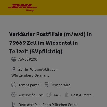
Skip to main content
Skip to main content
-
-
Verkäufer Postfiliale (m/w/d) in
79669 Zell im Wiesental in
Teilzeit (SVpflichtig)
AV-359208
Zell im Wiesental,Baden-
Württemberg,Germany
Temps partiel
Temporaire
Aucune équipe
14.5
Post & Parcel
Deutsche Post Shop München GmbH