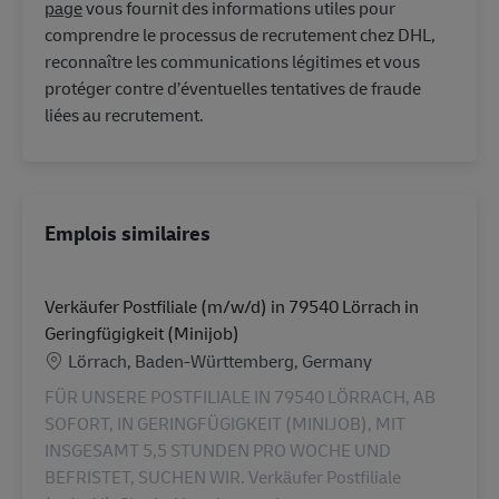
page
vous fournit des informations utiles pour
comprendre le processus de recrutement chez DHL,
reconnaître les communications légitimes et vous
protéger contre d’éventuelles tentatives de fraude
liées au recrutement.
Emplois similaires
Verkäufer Postfiliale (m/w/d) in 79540 Lörrach in
Geringfügigkeit (Minijob)
Lieu
Lörrach, Baden-Württemberg, Germany
FÜR UNSERE POSTFILIALE IN 79540 LÖRRACH, AB
SOFORT, IN GERINGFÜGIGKEIT (MINIJOB), MIT
INSGESAMT 5,5 STUNDEN PRO WOCHE UND
BEFRISTET, SUCHEN WIR. Verkäufer Postfiliale