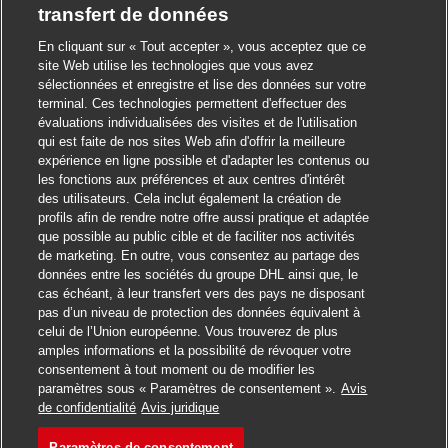
transfert de données
En cliquant sur « Tout accepter », vous acceptez que ce
site Web utilise les technologies que vous avez
sélectionnées et enregistre et lise des données sur votre
terminal. Ces technologies permettent d'effectuer des
Fermer la notificati
évaluations individualisées des visites et de l'utilisation
Salut ! Ce poste vous intéresse ?
qui est faite de nos sites Web afin d'offrir la meilleure
expérience en ligne possible et d'adapter les contenus ou
Je suis intéressé
les fonctions aux préférences et aux centres d'intérêt
des utilisateurs. Cela inclut également la création de
Trouver des emplois similaires
profils afin de rendre notre offre aussi pratique et adaptée
que possible au public cible et de faciliter nos activités
de marketing. En outre, vous consentez au partage des
données entre les sociétés du groupe DHL ainsi que, le
cas échéant, à leur transfert vers des pays ne disposant
pas d’un niveau de protection des données équivalent à
celui de l’Union européenne. Vous trouverez de plus
amples informations et la possibilité de révoquer votre
consentement à tout moment ou de modifier les
paramètres sous « Paramètres de consentement ».
Avis
Postuler pour cet emploi
de confidentialité
Avis juridique
Paramètres de consentement