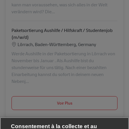
kann man voraussehen, was sich alles in der Welt
verändern wird? Die...
Paketsortierung Aushilfe / Hilfskraft / Studentenjob
(m/w/d)
Lieu
Lörrach, Baden-Württemberg, Germany
Werde Aushilfe in der Paketsortierung in Lörrach von
November bis Januar . Als Aushilfe bist du
stundenweise für uns tätig. Nach einer bezahlten
Einarbeitung kannst du sofort in deinem neuen
Nebenj...
Voir Plus
Consentement à la collecte et au