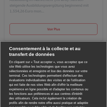
steigende Ausbildungsvergütung beginnend mit
1.334,26 Euro mon...
Voir Plus
Consentement à la collecte et au
transfert de données
En cliquant sur « Tout accepter », vous acceptez que ce
site Web utilise les technologies que vous avez
sélectionnées et enregistre et lise des données sur votre
Fermer la notification 
Salut ! Ce poste vous intéresse ?
terminal. Ces technologies permettent d'effectuer des
évaluations individualisées des visites et de l'utilisation
Je suis intéressé
qui est faite de nos sites Web afin d'offrir la meilleure
expérience en ligne possible et d'adapter les contenus ou
Trouver des emplois similaires
les fonctions aux préférences et aux centres d'intérêt
des utilisateurs. Cela inclut également la création de
profils afin de rendre notre offre aussi pratique et adaptée