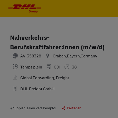
Skip to main content
Skip to main content
-
-
Nahverkehrs-
Berufskraftfahrer:innen (m/w/d)
AV-358328
Graben,Bayern,Germany
Temps plein
CDI
38
Global Forwarding, Freight
DHL Freight GmbH
Copier le lien vers l’emploi
Partager