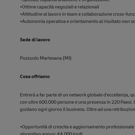
•Ottime capacità negoziali e relazionali
•Attitudine al lavoro in team e collaborazione cross-fun
•Autonomia operativa e orientamento al risultato non so
Sede di lavoro
Pozzuolo Martesana (MI)
Cosa offriamo
Entrerà a far parte di un network globale d’eccellenza, q
con oltre 600.000 persone e una presenza in 220 Paesi.
guidano ogni giorno il business. Oltre ad una retribuzio
•Opportunità di crescita e aggiornamento professionale
•Incentivo annuo: €4.000 lordi