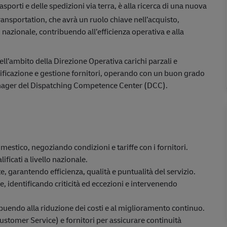
asporti e delle spedizioni via terra, è alla ricerca di una nuova
nsportation, che avrà un ruolo chiave nell’acquisto,
o nazionale, contribuendo all’efficienza operativa e alla
nell’ambito della Direzione Operativa carichi parzali e
nificazione e gestione fornitori, operando con un buon grado
nager del Dispatching Competence Center (DCC).
omestico, negoziando condizioni e tariffe con i fornitori.
ficati a livello nazionale.
te, garantendo efficienza, qualità e puntualità del servizio.
, identificando criticità ed eccezioni e intervenendo
ibuendo alla riduzione dei costi e al miglioramento continuo.
stomer Service) e fornitori per assicurare continuità