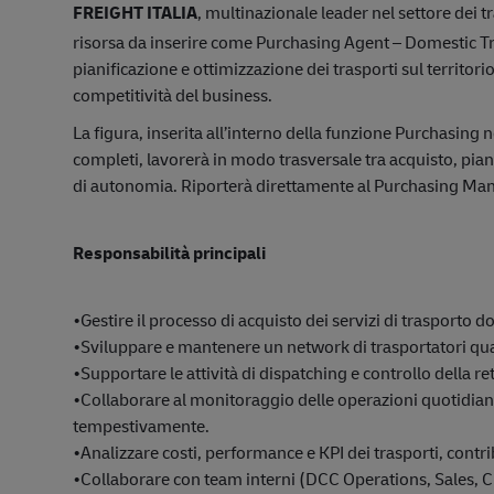
FREIGHT ITALIA
, multinazionale leader nel settore dei tr
risorsa da inserire come Purchasing Agent – Domestic Tra
pianificazione e ottimizzazione dei trasporti sul territori
competitività del business.
La figura, inserita all’interno della funzione Purchasing 
completi, lavorerà in modo trasversale tra acquisto, pia
di autonomia. Riporterà direttamente al Purchasing Ma
Responsabilità principali
•Gestire il processo di acquisto dei servizi di trasporto d
•Sviluppare e mantenere un network di trasportatori quali
•Supportare le attività di dispatching e controllo della re
•Collaborare al monitoraggio delle operazioni quotidiane
tempestivamente.
•Analizzare costi, performance e KPI dei trasporti, contr
•Collaborare con team interni (DCC Operations, Sales, Cu