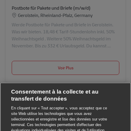
Postbote für Pakete und Briefe (m/w/d)
Lieu
Gerolstein, Rheinland-Pfalz, Germany
Werde Postbote für Pakete und Briefe in Gerolstein.
Was wir bieten. 18,48 € Tarif-Stundenlohn inkl. 50%
Weihnachtsgeld . Weitere 50% Weihnachtsgeld im
November. Bis zu 332 € Urlaubsgeld. Du kannst ...
Voir Plus
Consentement à la collecte et au
transfert de données
En cliquant sur « Tout accepter », vous acceptez que ce
site Web utilise les technologies que vous avez
sélectionnées et enregistre et lise des données sur votre
terminal. Ces technologies permettent d'effectuer des
Fermer la notification
Salut ! Ce poste vous intéresse ?
évaluations individualisées des visites et de l'utilisation