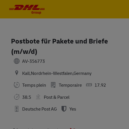
Skip to main content
Skip to main content
-
-
Postbote für Pakete und Briefe
(m/w/d)
AV-356773
Kall,Nordrhein-Westfalen,Germany
Temps plein
Temporaire
17.92
38.5
Post & Parcel
Deutsche Post AG
Yes