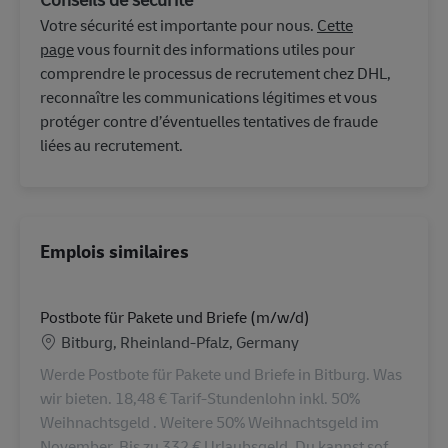
Votre sécurité est importante pour nous.
Cette
page
vous fournit des informations utiles pour
comprendre le processus de recrutement chez DHL,
reconnaître les communications légitimes et vous
protéger contre d’éventuelles tentatives de fraude
liées au recrutement.
Emplois similaires
Postbote für Pakete und Briefe (m/w/d)
Lieu
Bitburg, Rheinland-Pfalz, Germany
Werde Postbote für Pakete und Briefe in Bitburg. Was
wir bieten. 18,48 € Tarif-Stundenlohn inkl. 50%
Weihnachtsgeld . Weitere 50% Weihnachtsgeld im
November. Bis zu 332 € Urlaubsgeld. Du kannst sof...