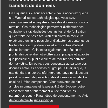
transfert de données
En cliquant sur « Tout accepter », vous acceptez que ce
site Web utilise les technologies que vous avez
sélectionnées et enregistre et lise des données sur votre
terminal. Ces technologies permettent d'effectuer des
évaluations individualisées des visites et de l'utilisation
qui est faite de nos sites Web afin d'offrir la meilleure
Fermer la notificat
Salut ! Ce poste vous intéresse ?
expérience en ligne possible et d'adapter les contenus ou
les fonctions aux préférences et aux centres d'intérêt
Je suis intéressé
des utilisateurs. Cela inclut également la création de
profils afin de rendre notre offre aussi pratique et adaptée
Trouver des emplois similaires
que possible au public cible et de faciliter nos activités
de marketing. En outre, vous consentez au partage des
données entre les sociétés du groupe DHL ainsi que, le
cas échéant, à leur transfert vers des pays ne disposant
pas d’un niveau de protection des données équivalent à
celui de l’Union européenne. Vous trouverez de plus
amples informations et la possibilité de révoquer votre
consentement à tout moment ou de modifier les
paramètres sous « Paramètres de consentement ».
Avis
Postuler pour cet emploi
de confidentialité
Avis juridique