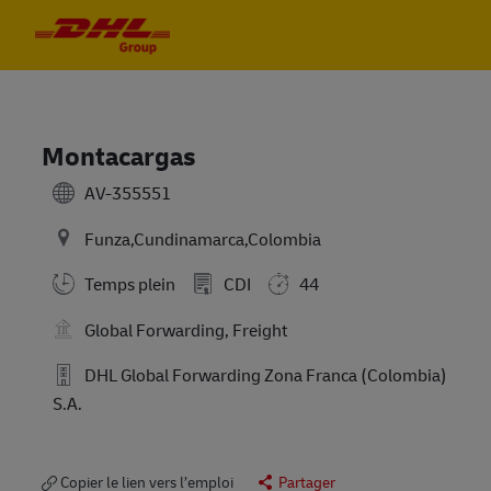
Skip to main content
Skip to main content
-
-
Montacargas
AV-355551
Funza,Cundinamarca,Colombia
Temps plein
CDI
44
Global Forwarding, Freight
DHL Global Forwarding Zona Franca (Colombia)
S.A.
Copier le lien vers l’emploi
Partager