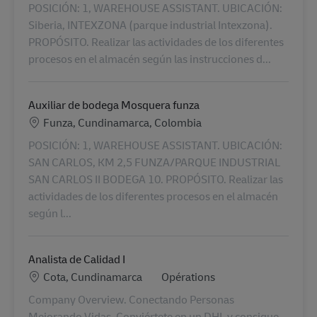
POSICIÓN: 1, WAREHOUSE ASSISTANT. UBICACIÓN:
Siberia, INTEXZONA (parque industrial Intexzona).
PROPÓSITO. Realizar las actividades de los diferentes
procesos en el almacén según las instrucciones d...
Auxiliar de bodega Mosquera funza
Lieu
Funza, Cundinamarca, Colombia
POSICIÓN: 1, WAREHOUSE ASSISTANT. UBICACIÓN:
SAN CARLOS, KM 2,5 FUNZA/PARQUE INDUSTRIAL
SAN CARLOS II BODEGA 10. PROPÓSITO. Realizar las
actividades de los diferentes procesos en el almacén
según l...
Analista de Calidad I
Lieu
Catégorie
Cota, Cundinamarca
Opérations
Company Overview. Conectando Personas
Mejorando Vidas. Conviértete en un DHL y consigue