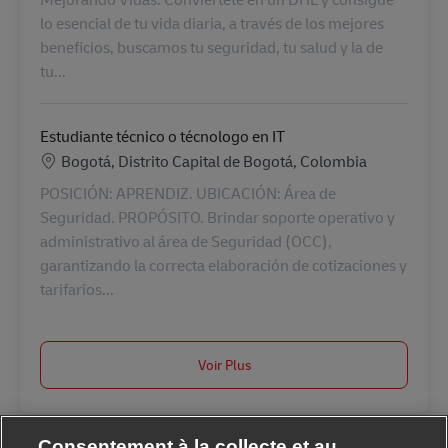
lo esencial de tu vida diaria, a través de los mejores
beneficios, buscamos tu seguridad, tu salud y la de
tu...
Estudiante técnico o técnologo en IT
Lieu
Bogotá, Distrito Capital de Bogotá, Colombia
POSICIÓN: APRENDIZ. UBICACIÓN: Área de
Seguridad. PROPÓSITO. Brindar soporte operativo y
administrativo al área de Seguridad (OCC),
garantizando la correcta elaboración de cotizaciones y
tarifarios...
Voir Plus
Consentement à la collecte et au