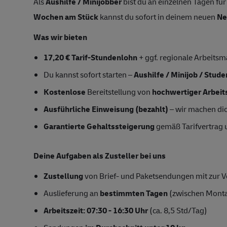
Als
Aushilfe / Minijobber
bist du an einzelnen Tagen für
Wochen am Stück
kannst du sofort in deinem neuen
Ne
Was wir bieten
17,20 € Tarif-Stundenlohn
+ ggf. regionale Arbeitsm
Du kannst sofort starten –
Aushilfe / Minijob / Stud
Kostenlose
Bereitstellung von
hochwertiger Arbeit
Ausführliche Einweisung (bezahlt)
– wir machen dich
Garantierte Gehaltssteigerung
gemäß Tarifvertrag
Deine Aufgaben als Zusteller bei uns
Zustellung
von Brief- und Paketsendungen mit zur Ve
Auslieferung an
bestimmten Tagen
(zwischen Mont
Arbeitszeit: 07:30 - 16:30 Uhr
(ca. 8,5 Std/Tag)