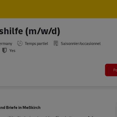
Skip to main content
Skip to main content
shilfe (m/w/d)
ermany
Temps partiel
Saisonnier/occasionnel
Yes
Po
und Briefe in Meßkirch