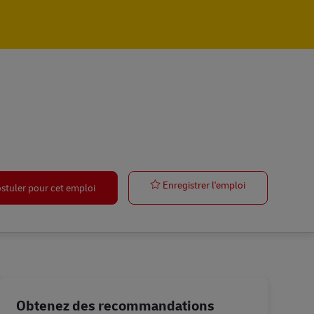
Postbote – Min
Enregistrer l'emploi
stuler pour cet emploi
Obtenez des recommandations