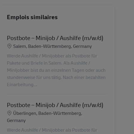
Emplois similaires
Postbote – Minijob / Aushilfe (m/w/d)
Lieu
Salem, Baden-Württemberg, Germany
Werde Aushilfe / Minijobber als Postbote für
Pakete und Briefe in Salem. Als Aushilfe /
Minijobber bist du an einzelnen Tagen oder auch
stundenweise für uns tätig. Nach einer bezahlten
Einarbeitung...
Postbote – Minijob / Aushilfe (m/w/d)
Lieu
Überlingen, Baden-Württemberg,
Germany
Werde Aushilfe / Minijobber als Postbote für