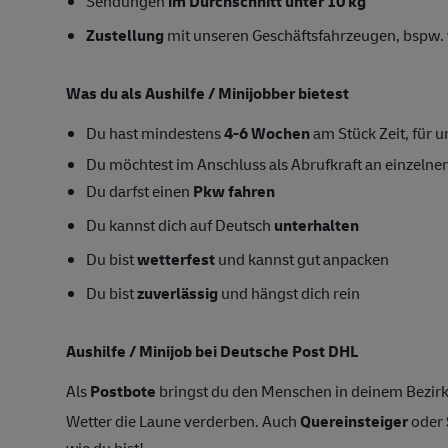
Sendungen
im Durchschnitt unter 10 kg
Zustellung
mit unseren Geschäftsfahrzeugen, bspw. 
Was du als Aushilfe / Minijobber bietest
Du hast mindestens
4-6
Wochen
am Stück Zeit, für un
Du möchtest im Anschluss als Abrufkraft an einzelnen
Du darfst einen
Pkw fahren
Du kannst dich auf Deutsch
unterhalten
Du bist
wetterfest
und kannst gut anpacken
Du bist
zuverlässig
und hängst dich rein
Aushilfe / Minijob bei Deutsche Post DHL
Als
Postbote
bringst du den Menschen in deinem Bezirk
Wetter die Laune verderben. Auch
Quereinsteiger
oder
wie du bist!