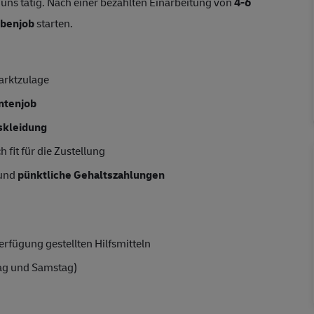
 uns tätig. Nach einer bezahlten Einarbeitung von
4-6
benjob
starten.
arktzulage
entenjob
skleidung
 fit für die Zustellung
 und
pünktliche Gehaltszahlungen
rfügung gestellten Hilfsmitteln
ag und Samstag)