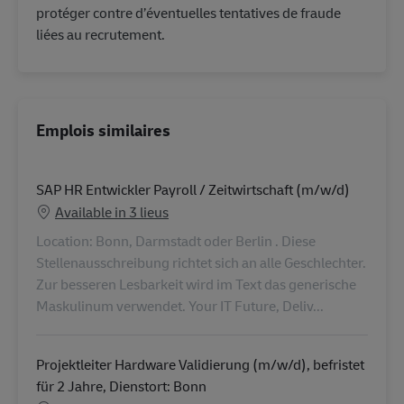
protéger contre d’éventuelles tentatives de fraude
liées au recrutement.
Emplois similaires
SAP HR Entwickler Payroll / Zeitwirtschaft (m/w/d)
Available in 3 lieus
Location: Bonn, Darmstadt oder Berlin . Diese
Stellenausschreibung richtet sich an alle Geschlechter.
Zur besseren Lesbarkeit wird im Text das generische
Maskulinum verwendet. Your IT Future, Deliv...
Projektleiter Hardware Validierung (m/w/d), befristet
für 2 Jahre, Dienstort: Bonn