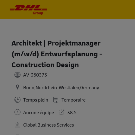
Skip to main content
Skip to main content
-
-
Architekt | Projektmanager
(m/w/d) Entwurfsplanung -
Construction Design
AV-350373
Bonn,Nordrhein-Westfalen,Germany
Temps plein
Temporaire
Aucune équipe
38.5
Global Business Services