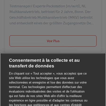
Testmanager/ Experte Packstation (m/w/d), NL
Multikanalvertrieb, befristet für 2 Jahre, Bonn. Der
Geschäftsbetrieb Multikanalvertrieb (MKV) betreibt
und entwickelt eines der größten Zugangsnetze De...
Voir Plus
Consentement à la collecte et au
transfert de données
Fermer la notification du c
ut ! Ce poste vous intéresse ?
En cliquant sur « Tout accepter », vous acceptez que ce
site Web utilise les technologies que vous avez
sélectionnées et enregistre et lise des données sur votre
Je suis intéressé
terminal. Ces technologies permettent d'effectuer des
évaluations individualisées des visites et de l'utilisation
Trouver des emplois similaires
qui est faite de nos sites Web afin d'offrir la meilleure
expérience en ligne possible et d'adapter les contenus ou
les fonctions aux préférences et aux centres d'intérêt