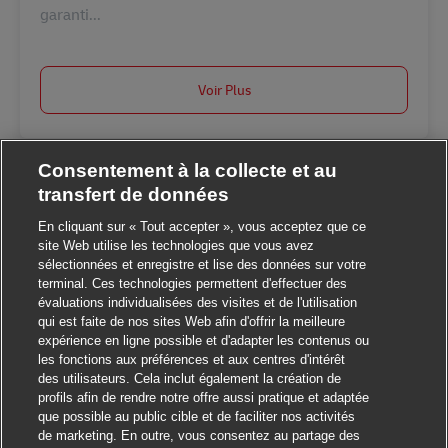
garanti...
Voir Plus
Consentement à la collecte et au
transfert de données
En cliquant sur « Tout accepter », vous acceptez que ce
site Web utilise les technologies que vous avez
sélectionnées et enregistre et lise des données sur votre
terminal. Ces technologies permettent d'effectuer des
Fermer la notificatio
Salut ! Ce poste vous intéresse ?
évaluations individualisées des visites et de l'utilisation
qui est faite de nos sites Web afin d'offrir la meilleure
expérience en ligne possible et d'adapter les contenus ou
Je suis intéressé
les fonctions aux préférences et aux centres d'intérêt
des utilisateurs. Cela inclut également la création de
Trouver des emplois similaires
profils afin de rendre notre offre aussi pratique et adaptée
que possible au public cible et de faciliter nos activités
de marketing. En outre, vous consentez au partage des