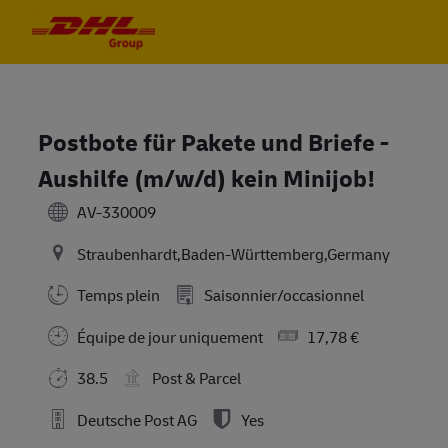
Skip to main content
Skip to main content
-
-
Postbote für Pakete und Briefe -
Aushilfe (m/w/d) kein Minijob!
AV-330009
Straubenhardt,Baden-Württemberg,Germany
Temps plein
Saisonnier/occasionnel
Équipe de jour uniquement
17,78 €
38.5
Post & Parcel
Deutsche Post AG
Yes