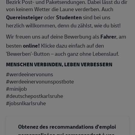
Bezirk Post- und Paketsendungen. Dabei lässt du dir
von keinem Wetter die Laune verderben. Auch
Quereinsteiger
oder
Studenten
sind bei uns
herzlich willkommen, denn du zählst, wie du bist!
Wir freuen uns auf deine Bewerbung als
Fahrer
, am
besten
online!
Klicke dazu einfach auf den
'Bewerben'-Button – auch ganz ohne Lebenslauf.
MENSCHEN VERBINDEN, LEBEN VERBESSERN
#werdeeinervonuns
#werdeeinervonunspostbote
#minijob
#deutschepostkarlsruhe
#jobsnlkarlsruhe
Obtenez des recommandations d'emploi
personnalisées qui correspondent à vos