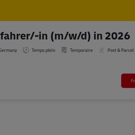
Skip to main content
Skip to main content
fahrer/-in (m/w/d) in 2026
,Germany
Temps plein
Temporaire
Post & Parcel
Po