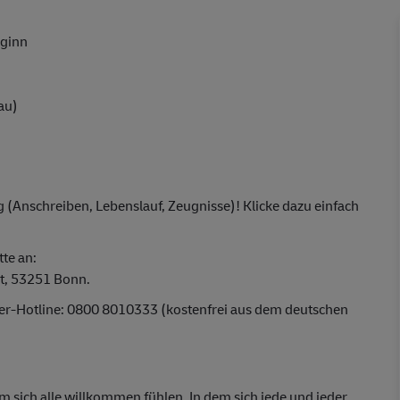
eginn
au)
 (Anschreiben, Lebenslauf, Zeugnisse)! Klicke dazu einfach
tte an:
t, 53251 Bonn.
ber-Hotline: 0800 8010333 (kostenfrei aus dem deutschen
em sich alle willkommen fühlen. In dem sich jede und jeder