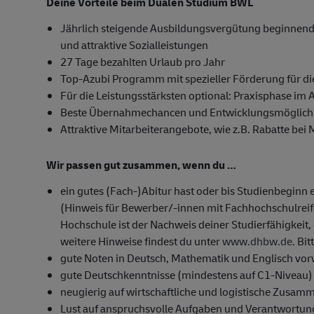
Deine Vorteile beim Dualen Studium BWL
Jährlich steigende Ausbildungsvergütung beginnend 
und attraktive Sozialleistungen
27 Tage bezahlten Urlaub pro Jahr
Top-Azubi Programm mit spezieller Förderung für di
Für die Leistungsstärksten optional: Praxisphase im 
Beste Übernahmechancen und Entwicklungsmöglichk
Attraktive Mitarbeiterangebote, wie z.B. Rabatte bei
Wir passen gut zusammen, wenn du …
ein gutes (Fach-)Abitur hast oder bis Studienbeginn 
(Hinweis für Bewerber/-innen mit Fachhochschulrei
Hochschule ist der Nachweis deiner Studierfähigkeit, 
weitere Hinweise findest du unter
www.dhbw.de
. Bi
gute Noten in Deutsch, Mathematik und Englisch vor
gute Deutschkenntnisse (mindestens auf C1-Niveau)
neugierig auf wirtschaftliche und logistische Zusam
Lust auf anspruchsvolle Aufgaben und Verantwortun