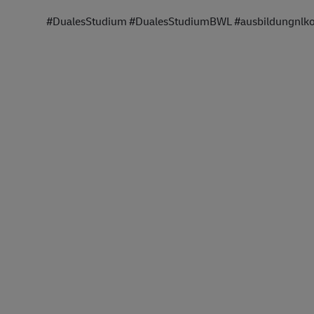
#DualesStudium #DualesStudiumBWL #ausbildungnlkoe