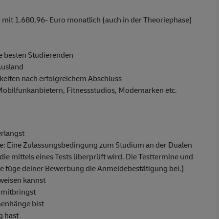
mit 1.680,96- Euro monatlich (auch in der Theoriephase)
e besten Studierenden
Ausland
eiten nach erfolgreichem Abschluss
 Mobilfunkanbietern, Fitnessstudios, Modemarken etc.
erlangst
fe: Eine Zulassungsbedingung zum Studium an der Dualen
die mittels eines Tests überprüft wird. Die Testtermine und
tte füge deiner Bewerbung die Anmeldebestätigung bei.)
weisen kannst
 mitbringst
menhänge bist
g hast