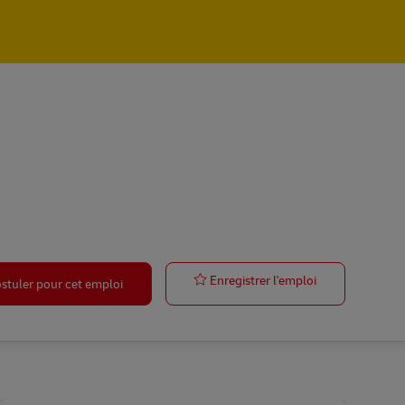
Duales Studium
Enregistrer l'emploi
stuler pour cet emploi