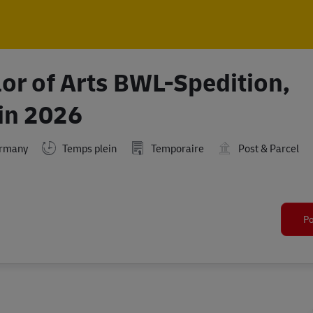
Skip to main content
Skip to main content
or of Arts BWL-Spedition,
 in 2026
ermany
Temps plein
Temporaire
Post & Parcel
Po