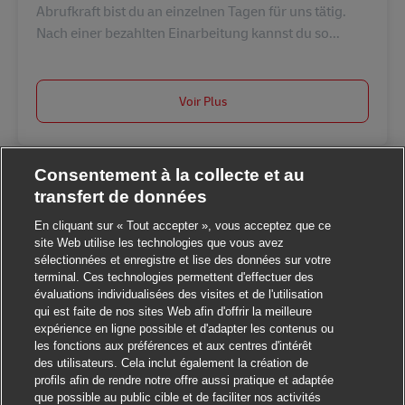
Abrufkraft bist du an einzelnen Tagen für uns tätig.
Nach einer bezahlten Einarbeitung kannst du so...
Voir Plus
Consentement à la collecte et au
transfert de données
En cliquant sur « Tout accepter », vous acceptez que ce
site Web utilise les technologies que vous avez
sélectionnées et enregistre et lise des données sur votre
terminal. Ces technologies permettent d'effectuer des
Fermer la notificatio
Salut ! Ce poste vous intéresse ?
évaluations individualisées des visites et de l'utilisation
qui est faite de nos sites Web afin d'offrir la meilleure
expérience en ligne possible et d'adapter les contenus ou
Je suis intéressé
les fonctions aux préférences et aux centres d'intérêt
des utilisateurs. Cela inclut également la création de
Trouver des emplois similaires
profils afin de rendre notre offre aussi pratique et adaptée
que possible au public cible et de faciliter nos activités