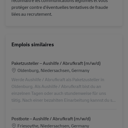
reconnaître les communications légitimes et vous
protéger contre d’éventuelles tentatives de fraude
liées au recrutement.
Emplois similaires
Paketzusteller – Aushilfe / Abrufkraft (m/w/d)
Lieu
Oldenburg, Niedersachsen, Germany
Werde Aushilfe / Abrufkraft als Paketzusteller in
Oldenburg. Als Aushilfe / Abrufkraft bist du an
einzelnen Tagen oder auch stundenweise für uns
tätig. Nach einer bezahlten Einarbeitung kannst du s...
Postbote – Aushilfe / Abrufkraft (m/w/d)
Lieu
Friesoythe, Niedersachsen, Germany