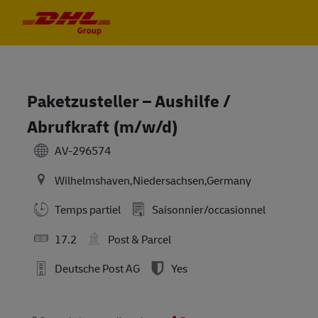
Skip to main content
Skip to main content
-
-
Paketzusteller – Aushilfe /
Abrufkraft (m/w/d)
AV-296574
Wilhelmshaven,Niedersachsen,Germany
Temps partiel
Saisonnier/occasionnel
17.2
Post & Parcel
Deutsche Post AG
Yes